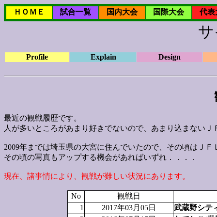
ＨＯＭＥ
試合一覧
国内大会
国際大会
代表
サ
Profile
Explain
Design
最近の観戦履歴です。
人が多いところがあまり好きでないので、あまり込まないＪ
2009年までは埼玉県の大宮に住んでいたので、その頃はＪ
その頃の写真もアップする機会があればいずれ．．．．
現在、諸事情により、観戦が難しい状況にあります。
No
観戦日
1
2017年03月05日
武蔵野シテ