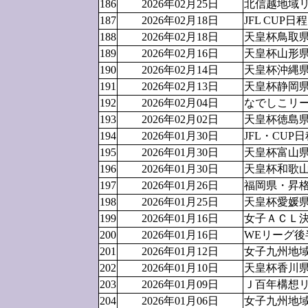
186
2026年02月25日
北信越地域リー
187
2026年02月18日
JFL CUP日程
188
2026年02月18日
天皇杯鳥取県予選
189
2026年02月16日
天皇杯山形県予選
190
2026年02月14日
天皇杯沖縄県予選
191
2026年02月13日
天皇杯静岡県予選
192
2026年02月04日
なでしこリ
193
2026年02月02日
天皇杯徳島県予選
194
2026年01月30日
JFL・CUP日程
195
2026年01月30日
天皇杯富山県
196
2026年01月30日
天皇杯和歌山県
197
2026年01月26日
福岡県・昇格
198
2026年01月25日
天皇杯愛媛県予選
199
2026年01月16日
女子ＡＣＬ
200
2026年01月16日
WEリーグ後
201
2026年01月12日
女子九州地域
202
2026年01月10日
天皇杯香川県予選
203
2026年01月09日
Ｊ百年構想
204
2026年01月06日
女子九州地域