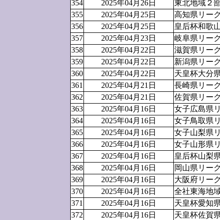
354
2025年04月26日
東北地域２
355
2025年04月25日
高知県リーグ[3
356
2025年04月25日
皇后杯和歌山県
357
2025年04月23日
岐阜県リーグ[3
358
2025年04月22日
滋賀県リーグ[2
359
2025年04月22日
新潟県リーグ[2
360
2025年04月22日
天皇杯大分県予選
361
2025年04月21日
長崎県リーグ[2
362
2025年04月21日
佐賀県リーグ[2
363
2025年04月16日
女子広島県
364
2025年04月16日
女子鳥取県
365
2025年04月16日
女子山梨県
366
2025年04月16日
女子山形県
367
2025年04月16日
皇后杯山梨県予選
368
2025年04月16日
岡山県リーグ[2
369
2025年04月16日
大阪府リーグ[2
370
2025年04月16日
全社東海地域予
371
2025年04月16日
天皇杯愛知県予選
372
2025年04月16日
天皇杯佐賀県予選