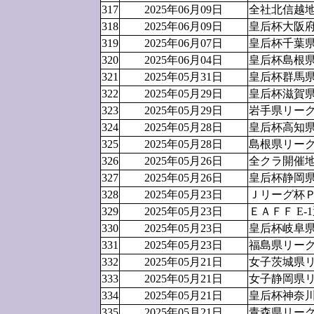
317
2025年06月09日
全社北信越地域
318
2025年06月09日
皇后杯大阪府予選
319
2025年06月07日
皇后杯千葉県予選
320
2025年06月04日
皇后杯島根県予選
321
2025年05月31日
皇后杯群馬県予選
322
2025年05月29日
皇后杯滋賀県予選
323
2025年05月29日
岩手県リーグ[4
324
2025年05月28日
皇后杯高知県予選
325
2025年05月28日
島根県リーグ[4
326
2025年05月26日
全クラ開催地
327
2025年05月26日
皇后杯静岡県予選
328
2025年05月23日
Ｊリーグ杯
329
2025年05月23日
ＥＡＦＦ E-
330
2025年05月23日
皇后杯岐阜県予選
331
2025年05月23日
福島県リーグ[4
332
2025年05月21日
女子茨城県
333
2025年05月21日
女子静岡県
334
2025年05月21日
皇后杯神奈川県
335
2025年05月21日
青森県リーグ[4