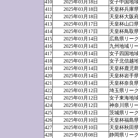
410
2025年03月18日
女子中国地域リ
411
2025年03月18日
天皇杯兵庫県予選
412
2025年03月18日
天皇杯大阪府予選
413
2025年03月17日
天皇杯山口県予選
414
2025年03月17日
天皇杯鳥取県予選
415
2025年03月14日
広島県リーグ[0
416
2025年03月14日
九州地域リーグ
417
2025年03月14日
女子四国地域リ
418
2025年03月14日
女子北信越地域
419
2025年03月14日
天皇杯鹿児島県
420
2025年03月14日
天皇杯岩手県予選
421
2025年03月14日
天皇杯奈良県予選
422
2025年03月12日
埼玉県リーグ[0
423
2025年03月12日
女子東海地域リ
424
2025年03月12日
神奈川県リーグ[
425
2025年03月12日
茨城県リーグ[0
426
2025年03月10日
天皇杯福島県予選
427
2025年03月10日
天皇杯秋田県予選
428
2025年03月08日
静岡県リーグ[0