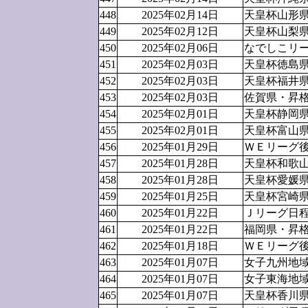
448
2025年02月14日
天皇杯山形県予選
449
2025年02月12日
天皇杯山梨県予選
450
2025年02月06日
なでしこリ
451
2025年02月03日
天皇杯徳島県予選
452
2025年02月03日
天皇杯福井県
453
2025年02月03日
佐賀県・昇
454
2025年02月01日
天皇杯静岡県予選
455
2025年02月01日
天皇杯富山県
456
2025年01月29日
ＷＥリーグ
457
2025年01月28日
天皇杯和歌山県
458
2025年01月28日
天皇杯愛媛県予選
459
2025年01月25日
天皇杯宮崎県予選
460
2025年01月22日
Ｊリーグ日
461
2025年01月22日
福岡県・昇
462
2025年01月18日
ＷＥリーグ後
463
2025年01月07日
女子九州地
464
2025年01月07日
女子東海地
465
2025年01月07日
天皇杯香川県予選