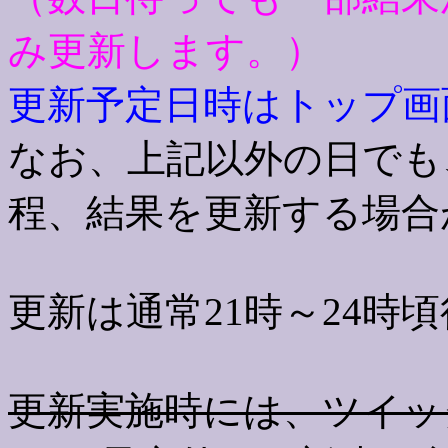
み更新します。）
更新予定日時はトップ画
なお、上記以外の日でも
程、結果を更新する場合
更新は通常21時～24時
更新実施時には、ツイッ