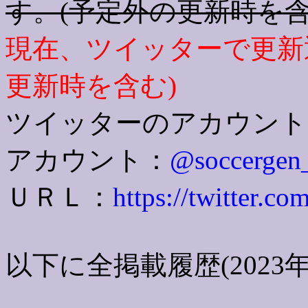
す。(予定外の更新時を含
現在、ツイッターで更新
更新時を含む)
ツイッターのアカウント
アカウント：
@soccergen
ＵＲＬ：
https://twitter.c
以下に全掲載履歴(2023