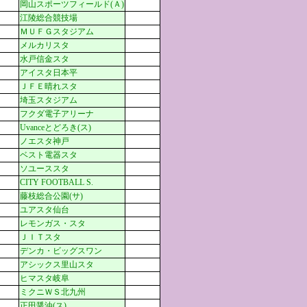
岡山スポーツフィールド(Ａ)
江陵総合競技場
ＭＵＦＧスタジアム
メルカリスタ
水戸信金スタ
アイスタ日本平
ＪＦＥ晴れスタ
埼玉スタジアム
フクダ電子アリーナ
Uvanceとどろき(ス)
ノエスタ神戸
ベスト電器スタ
ソユーススタ
CITY FOOTBALL S.
藤枝総合公園(サ)
ユアスタ仙台
レモンガス・スタ
ＪＩＴスタ
デンカ・ビッグスワン
アシックス里山スタ
ヒマスタ岐阜
ミクニＷＳ北九州
正田醤油(ス)