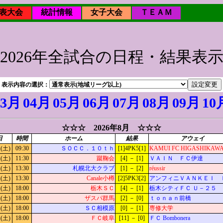
表大会
統計情報
女子大会
ＴＥＡＭ
2026年全試合の日程・結果表
表示内容の選択：
03月
04月
05月
06月
07月
08月
09月
10
☆☆☆ 2026年8月 ☆☆☆
日
時間
ホーム
結果
アウェイ
(土)
09:30
ＳＯＣＣ．１０ｔｈ
[1]4PK5[1]
KAMUI FC HIGASHIKAW
(土)
11:30
蹴鞠会
[4] － [1]
ＶＡＩＮ ＦＣ伊達
(土)
13:30
札幌北大クラブ
[1] － [2]
réussir
(土)
13:30
Canale小樽
[2]5PK3[2]
アンフィニＶＡＮＫＥＩ 
(土)
18:00
栃木ＳＣ
[4] － [1]
栃木シティＦＣ Ｕ－２５
(土)
18:00
ザスパ群馬
[2] － [0]
ｔｏｎａｎ前橋
(土)
18:00
ＳＣ相模原
[0] － [1]
専修大学
(土)
18:00
ＦＣ岐阜
[11] － [0]
ＦＣ Bombonera