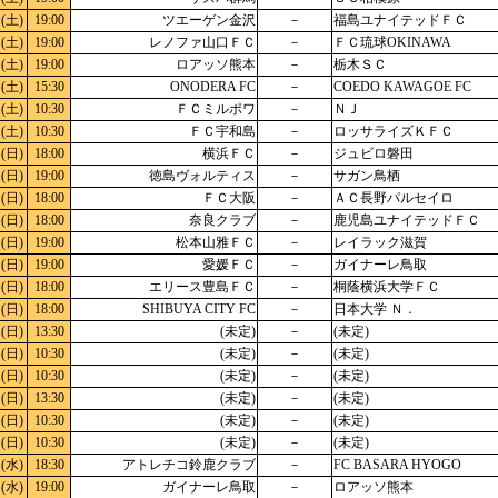
(土)
19:00
ツエーゲン金沢
－
福島ユナイテッドＦＣ
(土)
19:00
レノファ山口ＦＣ
－
ＦＣ琉球OKINAWA
(土)
19:00
ロアッソ熊本
－
栃木ＳＣ
(土)
15:30
ONODERA FC
－
COEDO KAWAGOE FC
(土)
10:30
ＦＣミルポワ
－
ＮＪ
(土)
10:30
ＦＣ宇和島
－
ロッサライズＫＦＣ
(日)
18:00
横浜ＦＣ
－
ジュビロ磐田
(日)
19:00
徳島ヴォルティス
－
サガン鳥栖
(日)
18:00
ＦＣ大阪
－
ＡＣ長野パルセイロ
(日)
18:00
奈良クラブ
－
鹿児島ユナイテッドＦＣ
(日)
19:00
松本山雅ＦＣ
－
レイラック滋賀
(日)
19:00
愛媛ＦＣ
－
ガイナーレ鳥取
(日)
18:00
エリース豊島ＦＣ
－
桐蔭横浜大学ＦＣ
(日)
18:00
SHIBUYA CITY FC
－
日本大学 Ｎ．
(日)
13:30
(未定)
－
(未定)
(日)
10:30
(未定)
－
(未定)
(日)
10:30
(未定)
－
(未定)
(日)
13:30
(未定)
－
(未定)
(日)
10:30
(未定)
－
(未定)
(日)
10:30
(未定)
－
(未定)
(水)
18:30
アトレチコ鈴鹿クラブ
－
FC BASARA HYOGO
(水)
19:00
ガイナーレ鳥取
－
ロアッソ熊本