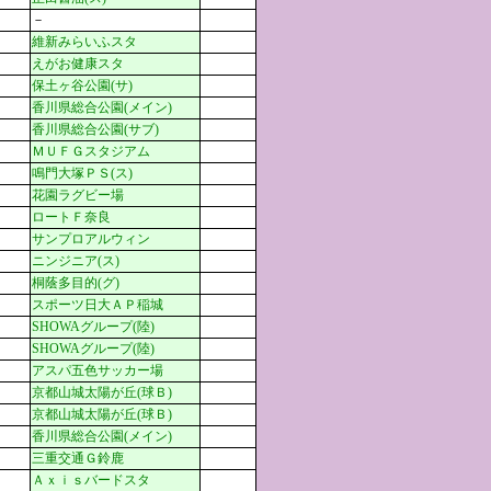
－
維新みらいふスタ
えがお健康スタ
保土ヶ谷公園(サ)
香川県総合公園(メイン)
香川県総合公園(サブ)
ＭＵＦＧスタジアム
鳴門大塚ＰＳ(ス)
花園ラグビー場
ロートＦ奈良
サンプロアルウィン
ニンジニア(ス)
桐蔭多目的(グ)
スポーツ日大ＡＰ稲城
SHOWAグループ(陸)
SHOWAグループ(陸)
アスパ五色サッカー場
京都山城太陽が丘(球Ｂ)
京都山城太陽が丘(球Ｂ)
香川県総合公園(メイン)
三重交通Ｇ鈴鹿
Ａｘｉｓバードスタ