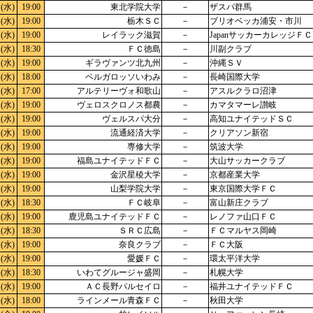
(水)
19:00
東北学院大学
－
ザスパ群馬
(水)
19:00
栃木ＳＣ
－
ブリオベッカ浦安・市川
(水)
19:00
レイラック滋賀
－
JapanサッカーカレッジＦＣ
(水)
18:30
ＦＣ徳島
－
川副クラブ
(水)
19:00
ギラヴァンツ北九州
－
沖縄ＳＶ
(水)
18:00
ベルガロッソいわみ
－
長崎国際大学
(水)
17:00
アルテリーヴォ和歌山
－
アスルクラロ沼津
(水)
19:00
ヴェロスクロノス都農
－
カマタマーレ讃岐
(水)
19:00
ヴェルスパ大分
－
高知ユナイテッドＳＣ
(水)
19:00
流通経済大学
－
クリアソン新宿
(水)
19:00
専修大学
－
筑波大学
(水)
19:00
福島ユナイテッドＦＣ
－
大山サッカークラブ
(水)
19:00
金沢星稜大学
－
京都産業大学
(水)
19:00
山梨学院大学
－
東京国際大学ＦＣ
(水)
18:30
ＦＣ岐阜
－
富山新庄クラブ
(水)
19:00
鹿児島ユナイテッドＦＣ
－
レノファ山口ＦＣ
(水)
18:30
ＳＲＣ広島
－
ＦＣマルヤス岡崎
(水)
19:00
奈良クラブ
－
ＦＣ大阪
(水)
19:00
愛媛ＦＣ
－
環太平洋大学
(水)
18:30
いわてグルージャ盛岡
－
札幌大学
(水)
19:00
ＡＣ長野パルセイロ
－
福井ユナイテッドＦＣ
(水)
18:00
ラインメール青森ＦＣ
－
秋田大学