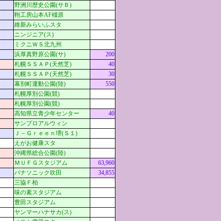
野洲川歴史公園(サＢ)
鞄工房山本AF橿原
維新みらいふスタ
ニンジニア(ス)
ミクニＷＳ北九州
浜厚真野原公園(サ)
200
札幌ＳＳＡＰ(天然芝)
40
札幌ＳＳＡＰ(天然芝)
30
幕別町運動公園(陸)
550
札幌厚別公園(競)
札幌厚別公園(競)
高知県立青少年センター
40
サンプロアルウィン
Ｊ－Ｇｒｅｅｎ堺(Ｓ１)
えがお健康スタ
沖縄県総合公園(陸)
ＭＵＦＧスタジアム
63,960
パナソニック吹田
34,855
三協Ｆ柏
味の素スタジアム
豊田スタジアム
ヤンマーハナサカ(ス)