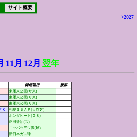
サイト概要
>2027
示
月
11月
12月
翌年
開催場所
観客
A
東雁来公園(サ東)
東雁来公園(サ東)
東雁来公園(サ東)
ＦＣ
札幌ＳＳＡＰ(天然芝)
ホンダヒート(ＧＳ)
正田醤油(ス)
ニッパツ三ツ沢(球)
新日本ガス球