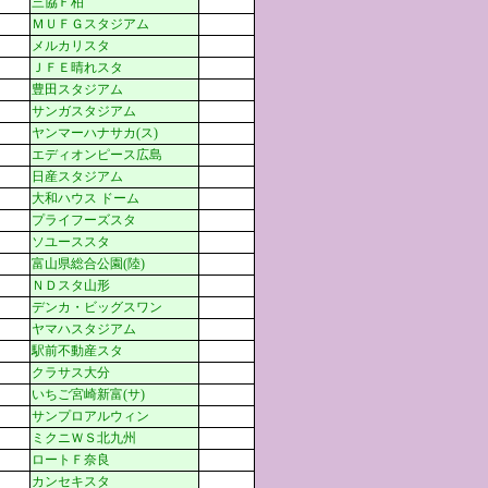
三協Ｆ柏
ＭＵＦＧスタジアム
メルカリスタ
ＪＦＥ晴れスタ
豊田スタジアム
サンガスタジアム
ヤンマーハナサカ(ス)
エディオンピース広島
日産スタジアム
大和ハウス ドーム
プライフーズスタ
ソユーススタ
富山県総合公園(陸)
ＮＤスタ山形
デンカ・ビッグスワン
ヤマハスタジアム
駅前不動産スタ
クラサス大分
いちご宮崎新富(サ)
サンプロアルウィン
ミクニＷＳ北九州
ロートＦ奈良
カンセキスタ