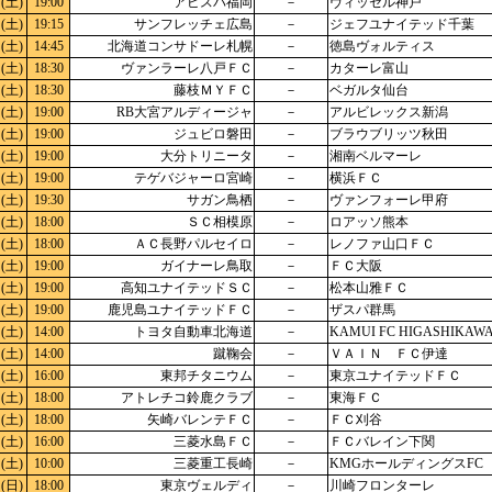
(土)
19:00
アビスパ福岡
－
ヴィッセル神戸
(土)
19:15
サンフレッチェ広島
－
ジェフユナイテッド千葉
(土)
14:45
北海道コンサドーレ札幌
－
徳島ヴォルティス
(土)
18:30
ヴァンラーレ八戸ＦＣ
－
カターレ富山
(土)
18:30
藤枝ＭＹＦＣ
－
ベガルタ仙台
(土)
19:00
RB大宮アルディージャ
－
アルビレックス新潟
(土)
19:00
ジュビロ磐田
－
ブラウブリッツ秋田
(土)
19:00
大分トリニータ
－
湘南ベルマーレ
(土)
19:00
テゲバジャーロ宮崎
－
横浜ＦＣ
(土)
19:30
サガン鳥栖
－
ヴァンフォーレ甲府
(土)
18:00
ＳＣ相模原
－
ロアッソ熊本
(土)
18:00
ＡＣ長野パルセイロ
－
レノファ山口ＦＣ
(土)
19:00
ガイナーレ鳥取
－
ＦＣ大阪
(土)
19:00
高知ユナイテッドＳＣ
－
松本山雅ＦＣ
(土)
19:00
鹿児島ユナイテッドＦＣ
－
ザスパ群馬
(土)
14:00
トヨタ自動車北海道
－
KAMUI FC HIGASHIKAW
(土)
14:00
蹴鞠会
－
ＶＡＩＮ ＦＣ伊達
(土)
16:00
東邦チタニウム
－
東京ユナイテッドＦＣ
(土)
18:00
アトレチコ鈴鹿クラブ
－
東海ＦＣ
(土)
18:00
矢崎バレンテＦＣ
－
ＦＣ刈谷
(土)
16:00
三菱水島ＦＣ
－
ＦＣバレイン下関
(土)
10:00
三菱重工長崎
－
KMGホールディングスFC
(日)
18:00
東京ヴェルディ
－
川崎フロンターレ