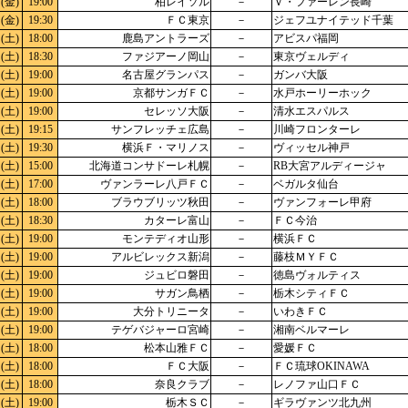
(金)
19:00
柏レイソル
－
Ｖ・ファーレン長崎
(金)
19:30
ＦＣ東京
－
ジェフユナイテッド千葉
(土)
18:00
鹿島アントラーズ
－
アビスパ福岡
(土)
18:30
ファジアーノ岡山
－
東京ヴェルディ
(土)
19:00
名古屋グランパス
－
ガンバ大阪
(土)
19:00
京都サンガＦＣ
－
水戸ホーリーホック
(土)
19:00
セレッソ大阪
－
清水エスパルス
(土)
19:15
サンフレッチェ広島
－
川崎フロンターレ
(土)
19:30
横浜Ｆ・マリノス
－
ヴィッセル神戸
(土)
15:00
北海道コンサドーレ札幌
－
RB大宮アルディージャ
(土)
17:00
ヴァンラーレ八戸ＦＣ
－
ベガルタ仙台
(土)
18:00
ブラウブリッツ秋田
－
ヴァンフォーレ甲府
(土)
18:30
カターレ富山
－
ＦＣ今治
(土)
19:00
モンテディオ山形
－
横浜ＦＣ
(土)
19:00
アルビレックス新潟
－
藤枝ＭＹＦＣ
(土)
19:00
ジュビロ磐田
－
徳島ヴォルティス
(土)
19:00
サガン鳥栖
－
栃木シティＦＣ
(土)
19:00
大分トリニータ
－
いわきＦＣ
(土)
19:00
テゲバジャーロ宮崎
－
湘南ベルマーレ
(土)
18:00
松本山雅ＦＣ
－
愛媛ＦＣ
(土)
18:00
ＦＣ大阪
－
ＦＣ琉球OKINAWA
(土)
18:00
奈良クラブ
－
レノファ山口ＦＣ
(土)
19:00
栃木ＳＣ
－
ギラヴァンツ北九州