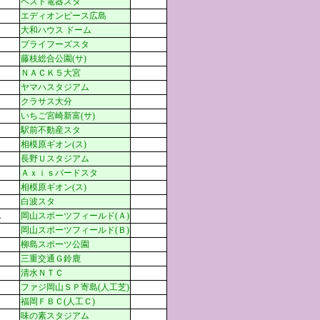
ベスト電器スタ
エディオンピース広島
大和ハウス ドーム
プライフーズスタ
藤枝総合公園(サ)
ＮＡＣＫ５大宮
ヤマハスタジアム
クラサス大分
いちご宮崎新富(サ)
駅前不動産スタ
相模原ギオン(ス)
長野Ｕスタジアム
Ａｘｉｓバードスタ
相模原ギオン(ス)
白波スタ
A
岡山スポーツフィールド(Ａ)
岡山スポーツフィールド(Ｂ)
柳島スポーツ公園
三重交通Ｇ鈴鹿
清水ＮＴＣ
ファジ岡山ＳＰ寄島(人工芝)
福岡ＦＢＣ(人工Ｃ)
味の素スタジアム