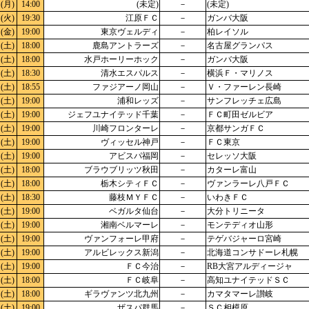
(月)
14:00
(未定)
－
(未定)
(火)
19:30
江原ＦＣ
－
ガンバ大阪
(金)
19:00
東京ヴェルディ
－
柏レイソル
(土)
18:00
鹿島アントラーズ
－
名古屋グランパス
(土)
18:00
水戸ホーリーホック
－
ガンバ大阪
(土)
18:30
清水エスパルス
－
横浜Ｆ・マリノス
(土)
18:55
ファジアーノ岡山
－
Ｖ・ファーレン長崎
(土)
19:00
浦和レッズ
－
サンフレッチェ広島
(土)
19:00
ジェフユナイテッド千葉
－
ＦＣ町田ゼルビア
(土)
19:00
川崎フロンターレ
－
京都サンガＦＣ
(土)
19:00
ヴィッセル神戸
－
ＦＣ東京
(土)
19:00
アビスパ福岡
－
セレッソ大阪
(土)
18:00
ブラウブリッツ秋田
－
カターレ富山
(土)
18:00
栃木シティＦＣ
－
ヴァンラーレ八戸ＦＣ
(土)
18:30
藤枝ＭＹＦＣ
－
いわきＦＣ
(土)
19:00
ベガルタ仙台
－
大分トリニータ
(土)
19:00
湘南ベルマーレ
－
モンテディオ山形
(土)
19:00
ヴァンフォーレ甲府
－
テゲバジャーロ宮崎
(土)
19:00
アルビレックス新潟
－
北海道コンサドーレ札幌
(土)
19:00
ＦＣ今治
－
RB大宮アルディージャ
(土)
18:00
ＦＣ岐阜
－
高知ユナイテッドＳＣ
(土)
18:00
ギラヴァンツ北九州
－
カマタマーレ讃岐
(土)
19:00
ザスパ群馬
－
ＳＣ相模原