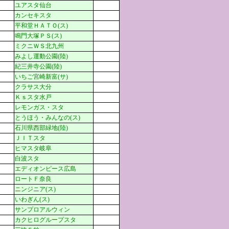
ユアスタ仙台
カンセキスタ
平和堂ＨＡＴＯ(ス)
鳴門大塚ＰＳ(ス)
ミクニＷＳ北九州
みよし運動公園(陸)
紀三井寺公園(陸)
いちご宮崎新富(サ)
クラサス大分
Ｋｓスタ水戸
レモンガス・スタ
とうほう・みんなの(ス)
石川県西部緑地(陸)
ＪＩＴスタ
ヒマスタ岐阜
白波スタ
エディオンピース広島
ロートＦ奈良
ニンジニア(ス)
いわぎん(ス)
サンプロアルウィン
カクヒログループスタ