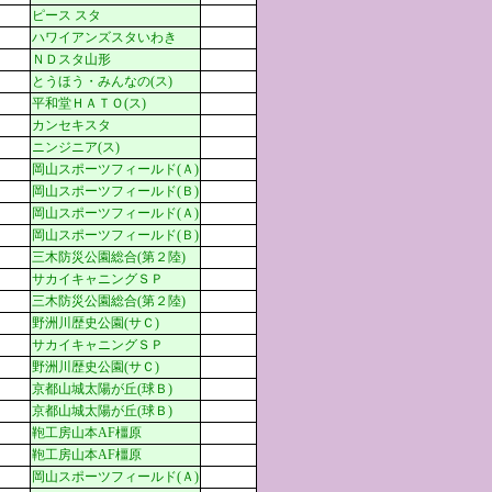
ピース スタ
ハワイアンズスタいわき
ＮＤスタ山形
とうほう・みんなの(ス)
平和堂ＨＡＴＯ(ス)
カンセキスタ
ニンジニア(ス)
岡山スポーツフィールド(Ａ)
岡山スポーツフィールド(Ｂ)
岡山スポーツフィールド(Ａ)
岡山スポーツフィールド(Ｂ)
三木防災公園総合(第２陸)
サカイキャニングＳＰ
三木防災公園総合(第２陸)
野洲川歴史公園(サＣ)
サカイキャニングＳＰ
野洲川歴史公園(サＣ)
京都山城太陽が丘(球Ｂ)
京都山城太陽が丘(球Ｂ)
鞄工房山本AF橿原
鞄工房山本AF橿原
岡山スポーツフィールド(Ａ)