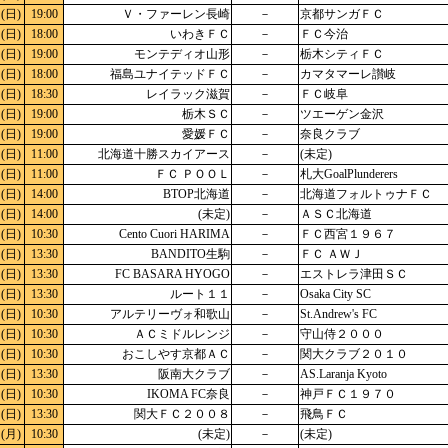
(日)
19:00
Ｖ・ファーレン長崎
－
京都サンガＦＣ
(日)
18:00
いわきＦＣ
－
ＦＣ今治
(日)
19:00
モンテディオ山形
－
栃木シティＦＣ
(日)
18:00
福島ユナイテッドＦＣ
－
カマタマーレ讃岐
(日)
18:30
レイラック滋賀
－
ＦＣ岐阜
(日)
19:00
栃木ＳＣ
－
ツエーゲン金沢
(日)
19:00
愛媛ＦＣ
－
奈良クラブ
(日)
11:00
北海道十勝スカイアース
－
(未定)
(日)
11:00
ＦＣ ＰＯＯＬ
－
札大GoalPlunderers
(日)
14:00
BTOP北海道
－
北海道フォルトゥナＦＣ
(日)
14:00
(未定)
－
ＡＳＣ北海道
(日)
10:30
Cento Cuori HARIMA
－
ＦＣ西宮１９６７
(日)
13:30
BANDITO生駒
－
ＦＣ ＡＷＪ
(日)
13:30
FC BASARA HYOGO
－
エストレラ津田ＳＣ
(日)
13:30
ルート１１
－
Osaka City SC
(日)
10:30
アルテリーヴォ和歌山
－
St.Andrew's FC
(日)
10:30
ＡＣミドルレンジ
－
守山侍２０００
(日)
10:30
おこしやす京都ＡＣ
－
関大クラブ２０１０
(日)
13:30
阪南大クラブ
－
AS.Laranja Kyoto
(日)
10:30
IKOMA FC奈良
－
神戸ＦＣ１９７０
(日)
13:30
関大ＦＣ２００８
－
飛鳥ＦＣ
(月)
10:30
(未定)
－
(未定)