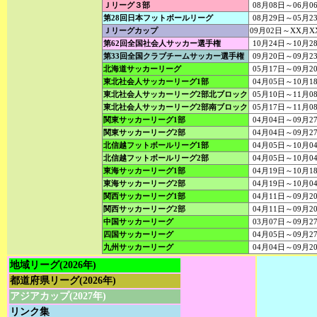
Ｊリーグ３部
08月08日～06月0
第28回日本フットボールリーグ
08月29日～05月2
Ｊリーグカップ
09月02日～XX月X
第62回全国社会人サッカー選手権
10月24日～10月2
第33回全国クラブチームサッカー選手権
09月20日～09月2
北海道サッカーリーグ
05月17日～09月2
東北社会人サッカーリーグ1部
04月05日～10月1
東北社会人サッカーリーグ2部北ブロック
05月10日～11月0
東北社会人サッカーリーグ2部南ブロック
05月17日～11月0
関東サッカーリーグ1部
04月04日～09月2
関東サッカーリーグ2部
04月04日～09月2
北信越フットボールリーグ1部
04月05日～10月0
北信越フットボールリーグ2部
04月05日～10月0
東海サッカーリーグ1部
04月19日～10月1
東海サッカーリーグ2部
04月19日～10月0
関西サッカーリーグ1部
04月11日～09月2
関西サッカーリーグ2部
04月11日～09月2
中国サッカーリーグ
03月07日～09月2
四国サッカーリーグ
04月05日～09月2
九州サッカーリーグ
04月04日～09月2
地域リーグ(2026年)
都道府県リーグ(2026年)
アジアカップ(2027年)
リンク集