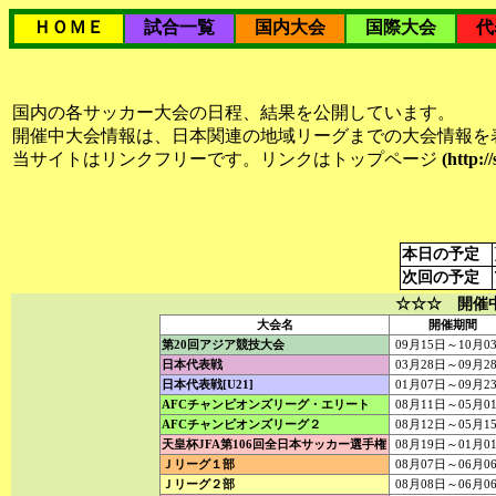
ＨＯＭＥ
試合一覧
国内大会
国際大会
代
国内の各サッカー大会の日程、結果を公開しています。
開催中大会情報は、日本関連の地域リーグまでの大会情報を
当サイトはリンクフリーです。リンクはトップページ
(http:/
本日の予定
次回の予定
☆☆☆ 開催
大会名
開催期間
第20回アジア競技大会
09月15日～10月0
日本代表戦
03月28日～09月2
日本代表戦[U21]
01月07日～09月2
AFCチャンピオンズリーグ・エリート
08月11日～05月0
AFCチャンピオンズリーグ２
08月12日～05月1
天皇杯JFA第106回全日本サッカー選手権
08月19日～01月0
Ｊリーグ１部
08月07日～06月0
Ｊリーグ２部
08月08日～06月0