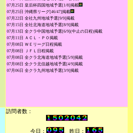
07月25日
皇后杯四国地域予選[1/8]掲載
07月25日
沖縄県リーグ[46/47]掲載
07月22日
全社九州地域予選[9/9]掲載
07月15日
全社北海道地域予選[8/9]掲載
07月13日
全クラ中国地域予選[6/9](中止の日程)掲載
07月11日
ＡＣＬ・ＰＯ掲載
07月08日
ＷＥリーグ日程掲載
07月08日
ＪＦＬ日程掲載
07月08日
全クラ北海道地域予選[5/9]掲載
07月08日
全クラ北信越地域予選[4/9]掲載
07月06日
全クラ九州地域予選[3/9]掲載
訪問者数：
今日：
、昨日：