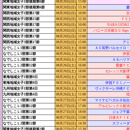
関東地域女子1部後期第6節
08月20日(日)
15:00
関東地域女子2部後期第6節
08月20日(日)
15:30
慶
関西地域女子1部第17節
08月20日(日)
10:00
京
関西地域女子2部第15節
08月20日(日)
12:30
ＦＣ大
関西地域女子3部第17節
08月20日(日)
10:00
NARA GENK
関西地域女子3部第17節
08月20日(日)
12:30
バニーズ京都ＳＣ flap
関西地域女子3部第17節
08月20日(日)
15:00
関西地域女子3部第17節
08月20日(日)
15:00
アミ
なでしこＬ1部第12節
08月26日(土)
16:00
ＡＣ長野パルセイロ・
なでしこＬ1部第12節
08月26日(土)
18:00
伊賀
なでしこＬ2部第12節
08月26日(土)
15:00
ＡＳハリマ
なでしこＬ2部第12節
08月26日(土)
16:00
愛媛ＦＣ
なでしこＬ2部第12節
08月26日(土)
18:00
セレッソ大阪堺
東海地域女子1部第9日
08月26日(土)
13:00
藤
東海地域女子1部第9日
08月26日(土)
13:00
伊賀ＦＣくノ一
九州地域女子1部第4日
08月26日(土)
11:00
ヴィクサーレ沖縄ＦＣ
九州地域女子1部第4日
08月26日(土)
11:00
琉
なでしこＬ1部第12節
08月27日(日)
17:00
マイナビベガルタ仙台
なでしこＬ1部第12節
08月27日(日)
17:00
アルビレックス新潟
なでしこＬ1部第12節
08月27日(日)
18:00
ジェフ千葉
なでしこＬ2部第12節
08月27日(日)
13:00
日体大ＦＩＥ
なでしこＬ2部第12節
08月27日(日)
14:30
スフィーダ
関東地域女子2部後期第2節
08月27日(日)
15:30
慶