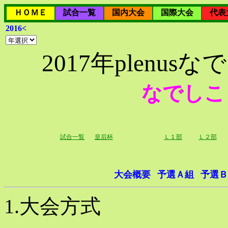
ＨＯＭＥ
試合一覧
国内大会
国際大会
代表
2016<
2017年plenu
なでしこ
試合一覧
皇后杯
Ｌ１部
Ｌ２部
大会概要
予選Ａ組
予選Ｂ
1.大会方式