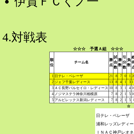
伊賀ＦＣくノ一
4.対戦表
☆☆☆ 予選Ａ組 ☆☆☆
試
引
順
勝
勝
負
チーム名
合
分
位
点
数
数
数
数
1
日テレ・ベレーザ
21
8
7
0
1
2
2
ジェフ千葉レディース
13
8
4
1
3
1
3
ＡＣ長野パルセイロ・レディース
10
8
3
1
4
1
4
ノジマステラ神奈川相模原
7
8
2
1
5
1
5
アルビレックス新潟レディース
7
8
2
1
5
☆ 
日テレ・ベレーザ

浦和レッズレディー
ＩＮＡＣ神戸レオネ