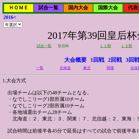
ＨＯＭＥ
試合一覧
国内大会
国際大会
代表
2016<
2017年第39回皇
試合一覧
皇后杯
Ｌ１部
Ｌ２部
大会概要
1回戦
2回戦
3回
一覧
北海道
東北
関東
北信
1.大会方式
出場チームは以下の48チームとなる。
・なでしこリーグ1部所属10チーム
・なでしこリーグ2部所属10チーム
・各地域選出チーム28チーム
北海道：２、東北：３、関東：７、北信越：２、東海：５
試合時間は前後半各45分で延長はすべての試合で前後半各1