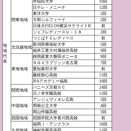
早稲田大学
10回
日テレ・メニーナ
12回
東洋大学
2回
関東地域
大和シルフィード
2回
日体大FIELDS横浜サテライトB
初
ジェフレディースＵ－１８
2回
つくばＦＣレディース
初
新潟医療福祉大学
5回
地
北信越地域
福井工業大付属福井高校
9回
域
代
静岡産業大磐田ボニータ
9回
表
ＮＧＵラブリッジ名古屋
7回
東海地域
愛知東邦大学
初
藤枝順心高校
11回
JFAアカデミー福島
10回
バニーズ京都ＳＣ
24回
関西地域
日ノ本学園高校
12回
アンジュヴィオレ広島
5回
中国地域
周南公立大学
4回
岡山作陽高校
5回
四国地域
四国学院大学香川西高校
初
福岡Ｊ・アンクラス
16回
九州地域
神村学園高等部
11回