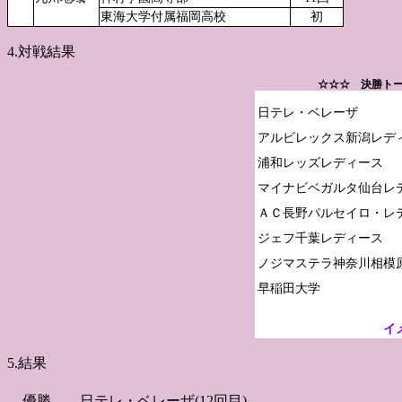
東海大学付属福岡高校
初
4.対戦結果
☆☆☆ 決勝トー
日テレ・ベレーザ

アルビレックス新潟レディ
浦和レッズレディース

マイナビベガルタ仙台レデ
ＡＣ長野パルセイロ・レデ
ジェフ千葉レディース

ノジマステラ神奈川相模原
イ
5.結果
優勝
日テレ・ベレーザ(12回目)