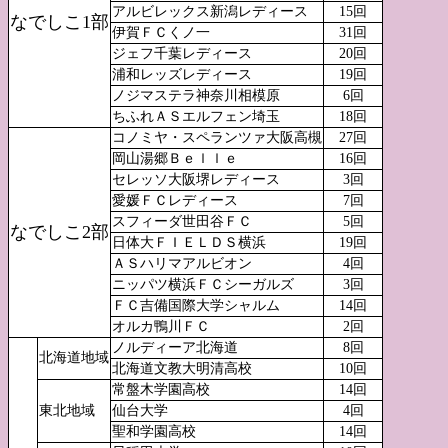
アルビレックス新潟レディース
15回
なでしこ1部
伊賀ＦＣくノ一
31回
ジェフ千葉レディース
20回
浦和レッズレディース
19回
ノジマステラ神奈川相模原
6回
ちふれＡＳエルフェン埼玉
18回
コノミヤ・スペランツァ大阪高槻
27回
岡山湯郷Ｂｅｌｌｅ
16回
セレッソ大阪堺レディース
3回
愛媛ＦＣレディース
7回
スフィーダ世田谷ＦＣ
5回
なでしこ2部
日体大ＦＩＥＬＤＳ横浜
19回
ＡＳハリマアルビオン
4回
ニッパツ横浜ＦＣシーガルズ
3回
ＦＣ吉備国際大学シャルム
14回
オルカ鴨川ＦＣ
2回
ノルディーア北海道
8回
北海道地域
北海道文教大明清高校
10回
常盤木学園高校
14回
東北地域
仙台大学
4回
聖和学園高校
14回