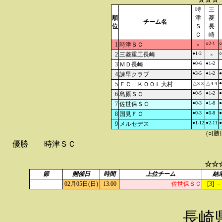
時
三
順
津
菱
チーム名
位
Ｓ
長
Ｃ
崎
○2-1
○
1
時津ＳＣ
×
●1-2
○
2
三菱重工長崎
×
●0-6
●1-2
3
ＭＤ長崎
●3-5
●1-2
●
4
諫早クラブ
●
5
ＦＣ ＫＯＯＬ大村
△3-3
△4-4
●0-5
●1-2
●
6
島原ＳＣ
●0-3
●1-8
●
7
佐世保ＳＣ
●0-3
●0-8
●
8
国見ＦＣ
●1-12
●2-11
●
9
メルセデス
(○[勝
優勝
時津ＳＣ
☆☆
節
開催日
時間
上位チーム
結
02月05日(日)
13:00
佐世保ＳＣ
[3] －
長崎