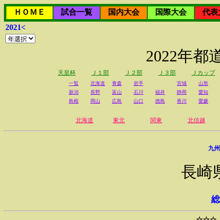
ＨＯＭＥ
試合一覧
国内大会
国際大会
代表
2021<
2022年
天皇杯
Ｊ１部
Ｊ２部
Ｊ３部
Ｊカップ
一覧
北海道
青森
岩手
宮城
山形
新潟
長野
富山
石川
福井
静岡
愛知
島根
岡山
広島
山口
徳島
香川
愛媛
北海道
東北
関東
北信越
九州
長崎
総
☆☆☆