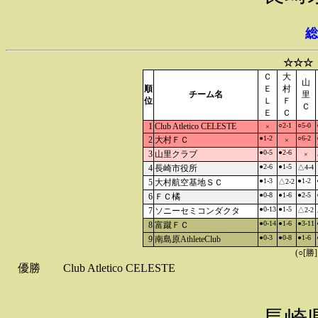
総
☆☆☆
Ｃ
大
山
順
Ｅ
村
チーム名
里
位
Ｌ
Ｆ
Ｃ
Ｅ
Ｃ
1
Club Atletico CELESTE
○2-1
○5-0
×
●1-2
○6-2
2
大村ＦＣ
×
●0-5
●2-6
3
山里クラブ
×
●2-6
●1-5
4
長崎市役所
△4-4
●1-3
●1-2
5
大村航空基地ＳＣ
△2-2
●0-8
●1-6
●2-5
6
ＦＣ橘
●0-13
●1-5
7
ソニーセミコンダクタ
△2-2
●0-14
●1-6
●3-11
8
富蹴ＦＣ
●0-3
●0-8
●1-6
9
南島原AthleteClub
(○[勝
優勝
Club Atletico CELESTE