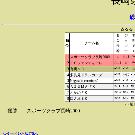
長崎
総
☆☆☆
Ｓ
ジ
順
Ｃ
ェ
チーム名
位
長
ン
崎
テ
○5-
1
スポーツクラブ長崎2000
△1-1
×
○6-
2
ＦＣジェンティーレ
△1-1
×
●1-5
●1-6
3
有明ＳＣ
×
●2-3
●1-
4
多良見ドランカーズ
△0-0
5
Nagasaki carmines’
●0-5
●1-2
●1-
●1-4
●1-2
●0-
6
ＡＺＵＭＡ ＦＣ
●0-10
●0-5
●0-
7
わかめＦＣ
●0-2
●2-5
●0-
8
口之津ＳＣ
(○[勝
優勝
スポーツクラブ長崎2000
>ページの先頭へ