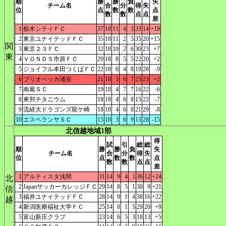
順
勝
勝
負
失
チーム名
合
分
得
失
位
点
数
数
点
数
数
点
点
差
1
栃木シティＦＣ
37
18
11
4
3
33
14
+19
2
東京ユナイテッドＦＣ
35
18
11
2
5
35
20
+15
関
3
東京２３ＦＣ
32
18
10
2
6
30
23
+7
東
4
ＶＯＮＤＳ市原ＦＣ
29
18
8
5
5
22
20
+2
5
ジョイフル本田つくばＦＣ
22
18
6
4
8
19
28
-9
6
ブリオベッカ浦安
21
18
5
6
7
25
23
+2
7
南葛ＳＣ
19
18
4
7
7
16
22
-6
8
東邦チタニウム
18
18
4
6
8
15
22
-7
9
流経大ドラゴンズ龍ケ崎
18
18
4
6
8
21
29
-8
10
エスペランサＳＣ
15
18
3
6
9
13
28
-15
北信越地域1部
得
試
引
総
総
順
勝
勝
負
失
チーム名
合
分
得
失
位
点
数
数
点
数
数
点
点
差
1
アルティスタ浅間
31
14
9
4
1
36
12
+24
北
2
JapanサッカーカレッジＦＣ
29
14
8
5
1
30
9
+21
信
3
福井ユナイテッドＦＣ
28
14
9
1
4
38
16
+22
越
4
新潟医療福祉大学ＦＣ
25
14
8
1
5
29
20
+9
5
富山新庄クラブ
23
14
6
5
3
18
13
+5