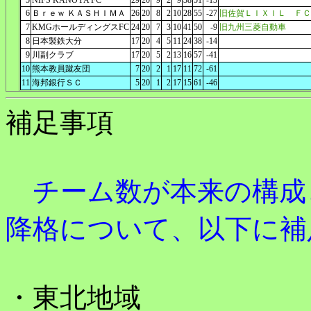
5
NIFS KANOYA FC
29
20
9
2
9
38
51
-13
6
Ｂｒｅｗ ＫＡＳＨＩＭＡ
26
20
8
2
10
28
55
-27
旧佐賀ＬＩＸＩＬ ＦＣ
7
KMGホールディングスFC
24
20
7
3
10
41
50
-9
旧九州三菱自動車
8
日本製鉄大分
17
20
4
5
11
24
38
-14
9
川副クラブ
17
20
5
2
13
16
57
-41
10
熊本教員蹴友団
7
20
2
1
17
11
72
-61
11
海邦銀行ＳＣ
5
20
1
2
17
15
61
-46
補足事項
チーム数が本来の構成
降格について、以下に補
・東北地域