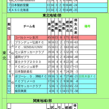
6
札大GoalPlunderers
12
14
3
3
8
16
40
-24
7
日本製鉄室蘭
11
14
3
2
9
16
40
-24
8
ＡＳＣ北海道
11
14
3
2
9
14
49
-35
東北地域1部
得
試
引
総
総
順
勝
勝
負
失
チーム名
合
分
得
失
備考
位
点
数
数
点
数
数
点
点
差
1
コバルトーレ女川
45
16
15
0
1
71
8
+63
2
ブランデュー弘前ＦＣ
38
16
12
2
2
73
10
+63
上
3
ＦＣ．SENDAI UNIV.
35
16
11
2
3
63
18
+45
4
七ヶ浜サッカークラブ
29
16
9
2
5
32
29
+3
東
位
5
盛岡ゼブラ
20
16
6
2
8
24
64
-40
北
6
富士クラブ２００３
16
16
4
4
8
22
26
-4
7
ＦＣガンジュ岩手
27
16
8
3
5
32
17
+15
8
日本製鉄釜石
19
16
5
4
7
24
29
-5
下
9
ボゴーレ．Ｄ．津軽ＦＣ
19
16
5
4
7
27
48
-21
旧筒木坂ＦＣ
10
ＦＣプリメーロ
17
16
5
2
9
30
38
-8
位
11
大宮サッカークラブ
5
16
1
2
13
12
65
-53
12
猿田興業
4
16
1
1
14
15
73
-58
関東地域1部
得
試
引
総
総