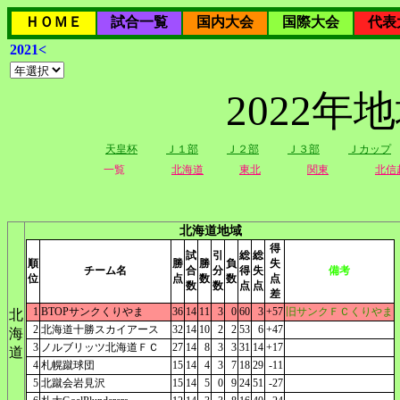
ＨＯＭＥ
試合一覧
国内大会
国際大会
代表
2021<
2022
天皇杯
Ｊ１部
Ｊ２部
Ｊ３部
Ｊカップ
一覧
北海道
東北
関東
北信
北海道地域
得
試
引
総
総
順
勝
勝
負
失
チーム名
合
分
得
失
備考
位
点
数
数
点
数
数
点
点
差
1
BTOPサンクくりやま
36
14
11
3
0
60
3
+57
旧サンクＦＣくりやま
北
2
北海道十勝スカイアース
32
14
10
2
2
53
6
+47
海
3
ノルブリッツ北海道ＦＣ
27
14
8
3
3
31
14
+17
道
4
札幌蹴球団
15
14
4
3
7
18
29
-11
5
北蹴会岩見沢
15
14
5
0
9
24
51
-27