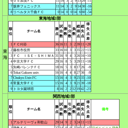
6
０５加茂ＦＣ
11
14
3
2
9
15
26
-11
7
坂井フェニックス
11
14
3
2
9
14
30
-16
8
リベルタス千曲ＦＣ
0
14
0
0
14
6
60
-54
東海地域1部
得
試
引
総
総
順
勝
勝
負
失
チーム名
合
分
得
失
位
点
数
数
点
数
数
点
点
差
1
ＦＣ刈谷
36
16
11
3
2
39
11
+28
2
藤枝市役所
33
16
10
3
3
35
22
+13
東
3
ＦＣ ＩＳＥ－ＳＨＩＭＡ
31
16
9
4
3
26
16
+10
海
4
中京大学ＦＣ
29
16
8
5
3
29
11
+18
5
矢崎バレンテＦＣ
18
16
5
3
8
17
26
-9
6
Tokai Gakuen univ.
16
16
4
4
8
27
36
-9
7
Chukyo.Univ.FC
15
16
4
3
9
25
35
-10
8
常葉大学ＦＣ
15
16
4
3
9
21
39
-18
9
トヨタ蹴球団
8
16
2
2
12
19
42
-23
関西地域1部
得
試
引
総
総
順
勝
勝
負
失
チーム名
合
分
得
失
備考
位
点
数
数
点
数
数
点
点
差
1
アルテリーヴォ和歌山
29
14
9
2
3
24
11
+13