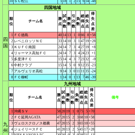
10
ＳＣ松江
5
18
1
2
15
6
54
-48
四国地域
得
試
引
総
総
順
勝
勝
負
失
チーム名
合
分
得
失
位
点
数
数
点
数
数
点
点
差
1
ＦＣ徳島
40
14
13
1
0
66
8
+58
四
2
レベニロッソＮＣ
33
14
10
3
1
47
19
+28
国
3
ＫＵＦＣ南国
24
14
7
3
4
27
19
+8
4
リャーマス高知ＦＣ
24
14
7
3
4
24
23
+1
5
多度津ＦＣ
15
14
4
3
7
23
32
-9
6
中村クラブ
15
14
5
0
9
12
35
-23
7
アルヴェリオ高松
9
14
3
0
11
11
35
-24
8
ＦＣ柳町
1
14
0
1
13
7
46
-39
九州地域
得
試
引
総
総
順
勝
勝
負
失
チーム名
合
分
得
失
備考
位
点
数
数
点
数
数
点
点
差
1
沖縄ＳＶ
58
20
19
1
0
75
5
+70
2
ＦＣ延岡AGATA
47
20
15
2
3
68
10
+58
3
ヴェロスクロノス都農
47
20
15
2
3
65
10
+55
九
4
ジェイリースＦＣ
41
20
13
2
5
45
17
+28
州