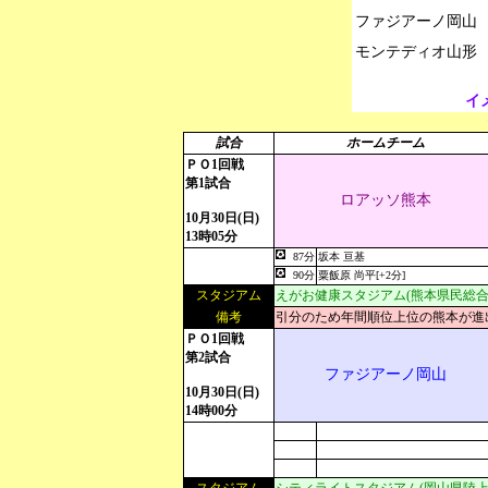
ファジアーノ岡山

イ
試合
ホームチーム
ＰＯ1回戦
第1試合
ロアッソ熊本
10月30日(日)
13時05分
87分
坂本 亘基
90分
粟飯原 尚平[+2分]
スタジアム
えがお健康スタジアム(熊本県民総合
備考
引分のため年間順位上位の熊本が進
ＰＯ1回戦
第2試合
ファジアーノ岡山
10月30日(日)
14時00分