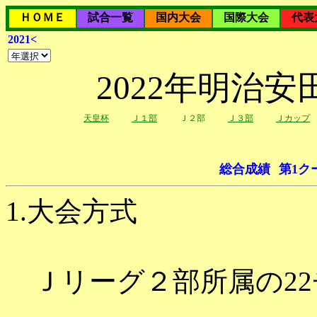
ＨＯＭＥ
試合一覧
国内大会
国際大会
代表
2021<
2022年明治
天皇杯
Ｊ１部
Ｊ２部
Ｊ３部
Ｊカップ
総合成績
第1ク
1.大会方式
Ｊリーグ２部所属の22