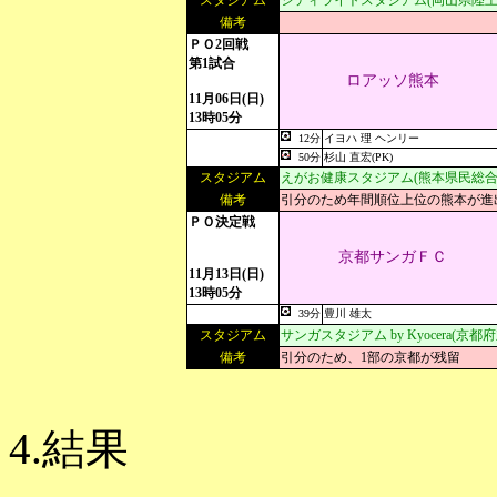
スタジアム
シティライトスタジアム(岡山県陸上
備考
ＰＯ2回戦
第1試合
ロアッソ熊本
11月06日(日)
13時05分
12分
イヨハ 理 ヘンリー
50分
杉山 直宏(PK)
スタジアム
えがお健康スタジアム(熊本県民総合
備考
引分のため年間順位上位の熊本が進
ＰＯ決定戦
京都サンガＦＣ
11月13日(日)
13時05分
39分
豊川 雄太
スタジアム
サンガスタジアム by Kyocera(京
備考
引分のため、1部の京都が残留
4.結果