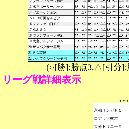
○
●
●
○
●
●
12
ブラウブリッツ秋田
○
△
△
○
△
●
●
△
△
△
△
●
●
●
●
●
○
○
●
13
水戸ホーリーホック
●
△
○
△
△
○
○
△
△
△
●
●
●
○
●
●
○
○
14
ツエーゲン金沢
△
○
△
●
○
△
△
●
△
●
○
●
○
●
○
●
●
●
15
ＦＣ町田ゼルビア
△
●
△
△
●
△
△
●
●
●
●
●
●
○
●
16
レノファ山口ＦＣ
△
●
●
△
△
●
△
△
●
△
△
●
●
●
●
○
●
●
●
●
17
栃木ＳＣ
△
△
●
△
△
●
△
△
○
△
●
●
●
●
●
●
●
●
18
ヴァンフォーレ甲府
△
△
△
●
△
○
△
●
○
●
○
●
●
●
○
●
●
19
大宮アルディージャ
△
●
△
●
△
△
●
△
△
●
●
○
●
●
●
●
●
○
○
20
ザスパクサツ群馬
△
●
△
○
△
●
●
●
●
○
○
●
○
●
●
21
ＦＣ琉球
△
●
△
●
●
△
●
△
△
△
●
●
●
○
○
●
●
●
●
●
●
●
●
○
22
いわてグルージャ盛岡
△
●
△
(○[勝]:勝点3,△[引
リーグ戦詳細表示
＊＊＊
京都サンガＦＣ

ロアッソ熊本

大分トリニータ
