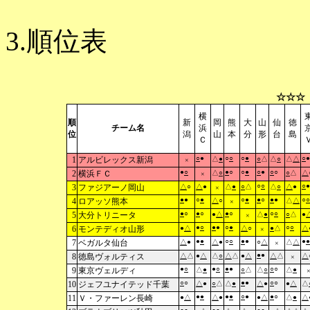
3.順位表
☆☆☆
横
順
新
岡
熊
大
山
仙
徳
チーム名
浜
位
潟
山
本
分
形
台
島
Ｃ
○
●
○
○
○
●
○
●
1
アルビレックス新潟
△
●
○
△
△
○
△
△
×
●
○
●
○
○
●
○
●
○
○
2
横浜ＦＣ
△
○
○
△
△
×
○
○
○
●
3
ファジアーノ岡山
△
○
△
●
△
●
○
△
△
○
△
●
×
●
●
○
●
○
●
●
○
●
●
○
○
4
ロアッソ熊本
△
○
△
△
×
●
○
●
○
●
○
○
○
5
大分トリニータ
●
△
△
●
○
△
●
×
●
○
●
●
○
●
○
○
6
モンテディオ山形
●
△
△
○
●
△
△
×
●
●
○
○
●
●
●
●
7
ベガルタ仙台
△
●
△
●
○
△
△
△
×
●
●
8
徳島ヴォルティス
△
△
●
△
△
○
△
△
●
△
△
△
△
×
●
○
●
○
●
●
○
○
9
東京ヴェルディ
△
●
○
△
△
○
△
●
○
○
●
●
○
○
10
ジェフユナイテッド千葉
△
●
○
△
△
●
△
●
●
△
△
●
●
●
●
○
●
●
○
11
Ｖ・ファーレン長崎
●
△
△
●
●
△
△
●
△