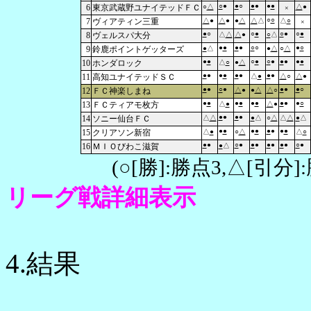
○
●
●
○
●
●
●
●
6
東京武蔵野ユナイテッドＦＣ
○
△
△
●
×
○
○
7
ヴィアティン三重
△
●
△
●
●
△
△
△
△
○
×
●
○
○
●
○
●
○
●
8
ヴェルスパ大分
△
△
△
●
○
△
●
●
●
●
○
○
●
○
9
鈴鹿ポイントゲッターズ
●
△
●
△
○
△
●
●
○
●
○
●
●
●
●
●
10
ホンダロック
△
○
●
△
●
●
●
●
●
●
●
●
11
高知ユナイテッドＳＣ
△
●
△
○
△
●
●
●
○
●
●
●
●
○
12
ＦＣ神楽しまね
△
●
●
△
△
○
●
●
●
●
●
●
●
●
●
○
13
ＦＣティアモ枚方
△
●
△
●
●
●
●
●
14
ソニー仙台ＦＣ
△
△
●
△
○
△
△
△
●
△
●
●
●
●
●
●
●
●
15
クリアソン新宿
△
●
○
△
△
○
●
●
○
●
●
●
●
●
●
●
○
●
16
ＭＩＯびわこ滋賀
●
△
(○[勝]:勝点3,△[引
リーグ戦詳細表示
4.結果