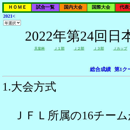
ＨＯＭＥ
試合一覧
国内大会
国際大会
代表
2021<
2022年第24
天皇杯
Ｊ１部
Ｊ２部
Ｊ３部
Ｊカップ
総合成績
第1ク
1.大会方式
ＪＦＬ所属の16チーム