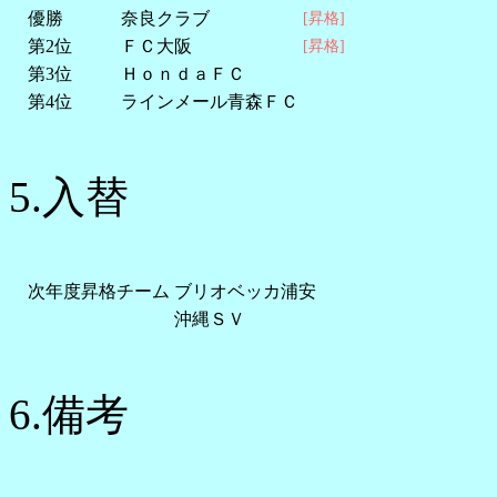
優勝
奈良クラブ
[昇格]
第2位
ＦＣ大阪
[昇格]
第3位
ＨｏｎｄａＦＣ
第4位
ラインメール青森ＦＣ
5.入替
次年度昇格チーム
ブリオベッカ浦安
沖縄ＳＶ
6.備考