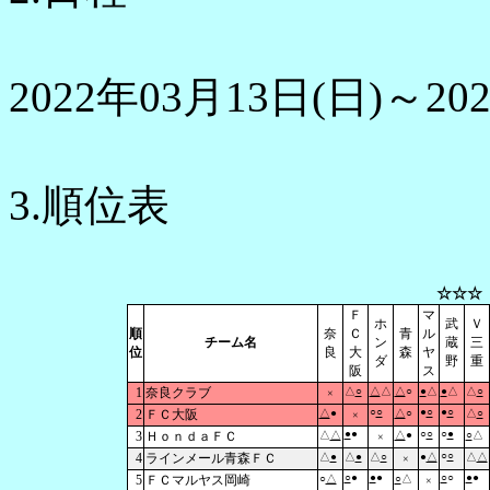
2022年03月13日(日)～20
3.順位表
☆☆☆
Ｆ
マ
ホ
武
Ｖ
順
奈
Ｃ
青
ル
チーム名
ン
蔵
三
位
良
大
森
ヤ
ダ
野
重
阪
ス
1
奈良クラブ
△
○
△
△
△
○
●
△
●
△
△
○
×
○
○
●
○
●
○
2
ＦＣ大阪
△
●
△
○
△
○
×
●
●
○
○
○
●
3
ＨｏｎｄａＦＣ
△
△
△
●
○
△
×
○
○
4
ラインメール青森ＦＣ
△
●
△
●
△
○
●
△
△
△
×
○
●
●
●
○
○
●
●
5
ＦＣマルヤス岡崎
○
△
○
△
×