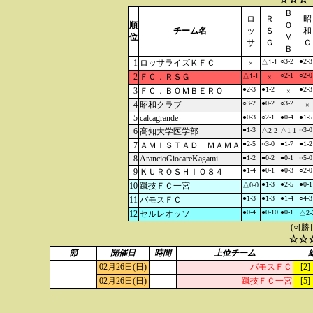
Ｂ
ロ
Ｒ
昭
順
Ｏ
チーム名
ッ
Ｓ
和
位
Ｍ
サ
Ｇ
Ｃ
Ｂ
○3-2
●2-3
1
ロッサライズＫＦＣ
△1-1
×
○2-1
○2-0
2
ＦＣ．ＲＳＧ
△1-1
×
●2-3
●1-2
●2-3
3
ＦＣ．ＢＯＭＢＥＲＯ
×
○3-2
●0-2
○3-2
4
昭和クラブ
×
5
calcagrande
●0-3
○2-1
●0-4
●1-5
●1-3
○3-0
6
高知大学医学部
△2-2
△1-1
●2-5
○3-0
●1-7
●1-2
7
ＡＭＩＳＴＡＤ ＭＡＭＡ
8
ArancioGiocareKagami
●1-2
●0-2
●0-1
○5-0
●1-4
●0-1
●0-3
○2-0
9
ＫＵＲＯＳＨＩＯ８４
●1-3
●2-5
●0-1
10
蹴技ＦＣ一宮
△0-0
●1-3
●1-3
●1-4
○4-3
11
バモスＦＣ
●0-4
●0-10
●0-1
12
セルレオッソ
△2-
(○[勝
☆☆
節
開催日
時間
上位チーム
02月26日(日)
バモスＦＣ
[2]
02月26日(日)
蹴技ＦＣ一宮
[5]