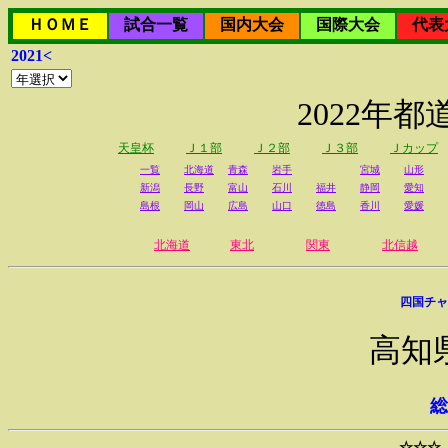
ＨＯＭＥ
試合一覧
国内大会
国際大会
代表
2021<
2022年
天皇杯
Ｊ１部
Ｊ２部
Ｊ３部
Ｊカップ
一覧
北海道
青森
岩手
宮城
山形
新潟
長野
富山
石川
福井
静岡
愛知
島根
岡山
広島
山口
徳島
香川
愛媛
北海道
東北
関東
北信越
四国チャ
高知
総
☆☆☆