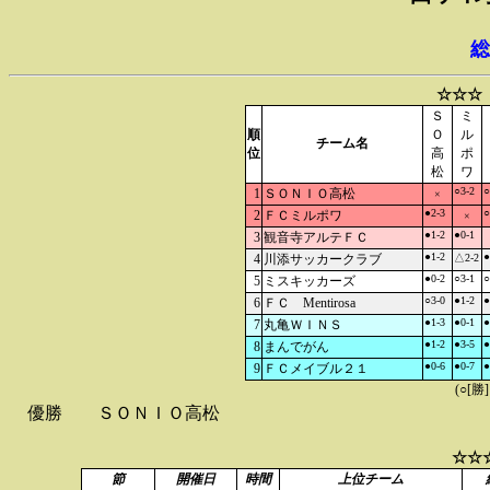
総
☆☆☆
Ｓ
ミ
順
Ｏ
ル
チーム名
位
高
ポ
松
ワ
○3-2
○
1
ＳＯＮＩＯ高松
×
●2-3
○
2
ＦＣミルポワ
×
●1-2
●0-1
3
観音寺アルテＦＣ
●1-2
●
4
川添サッカークラブ
△2-2
●0-2
○3-1
○
5
ミスキッカーズ
○3-0
●1-2
●
6
ＦＣ Mentirosa
●1-3
●0-1
●
7
丸亀ＷＩＮＳ
●1-2
●3-5
●
8
まんでがん
●0-6
●0-7
●
9
ＦＣメイブル２１
(○[勝
優勝
ＳＯＮＩＯ高松
☆☆
節
開催日
時間
上位チーム