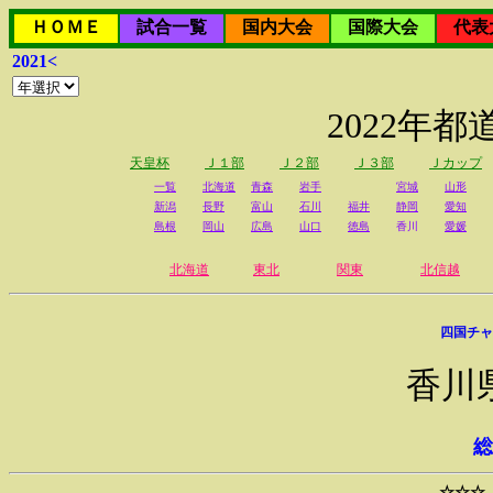
ＨＯＭＥ
試合一覧
国内大会
国際大会
代表
2021<
2022年
天皇杯
Ｊ１部
Ｊ２部
Ｊ３部
Ｊカップ
一覧
北海道
青森
岩手
宮城
山形
新潟
長野
富山
石川
福井
静岡
愛知
島根
岡山
広島
山口
徳島
香川
愛媛
北海道
東北
関東
北信越
四国チャ
香川
総
☆☆☆