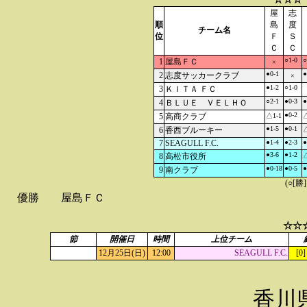
屋
志
順
島
度
チーム名
位
Ｆ
Ｓ
Ｃ
Ｃ
○1-0
○
1
屋島ＦＣ
×
●0-1
●
2
志度サッカークラブ
×
●1-2
○1-0
3
ＫＩＴＡ ＦＣ
○2-1
●0-3
●
4
ＢＬＵＥ ＶＥＬＨＯ
●0-2
5
高商クラブ
△1-1
△
●1-5
●0-1
6
香西ブルーキー
△
7
SEAGULL F.C.
●1-4
●2-3
●
●3-6
●1-2
8
高松市役所
△
●0-18
●0-5
●
9
南クラブ
(○[勝
優勝
屋島ＦＣ
☆☆
節
開催日
時間
上位チーム
12月25日(日)
12:00
SEAGULL F.C.
[0]
香川