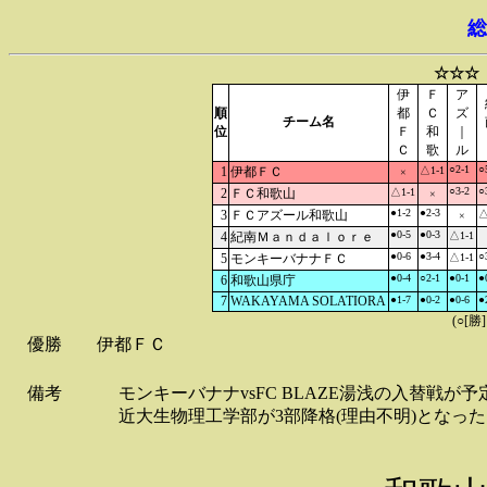
総
☆☆☆
伊
Ｆ
ア
順
都
Ｃ
ズ
チーム名
位
Ｆ
和
｜
Ｃ
歌
ル
○2-1
○
1
伊都ＦＣ
△1-1
×
○3-2
○
2
ＦＣ和歌山
△1-1
×
●1-2
●2-3
3
ＦＣアズール和歌山
△
×
●0-5
●0-3
4
紀南Ｍａｎｄａｌｏｒｅ
△1-1
●0-6
●3-4
○
5
モンキーバナナＦＣ
△1-1
●0-4
○2-1
●0-1
●
6
和歌山県庁
7
WAKAYAMA SOLATIORA
●1-7
●0-2
●0-6
●
(○[勝
優勝
伊都ＦＣ
備考
モンキーバナナvsFC BLAZE湯浅の入替戦が
近大生物理工学部が3部降格(理由不明)となっ