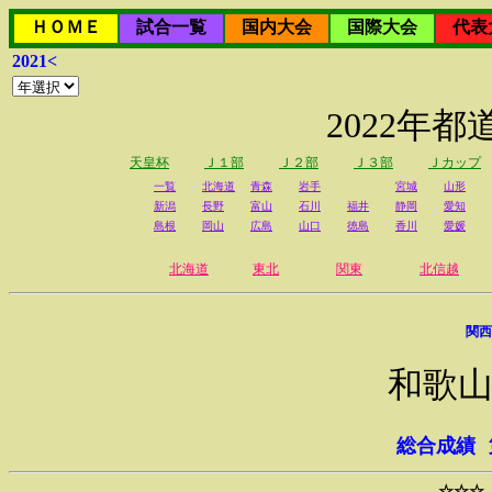
ＨＯＭＥ
試合一覧
国内大会
国際大会
代表
2021<
2022年
天皇杯
Ｊ１部
Ｊ２部
Ｊ３部
Ｊカップ
一覧
北海道
青森
岩手
宮城
山形
新潟
長野
富山
石川
福井
静岡
愛知
島根
岡山
広島
山口
徳島
香川
愛媛
北海道
東北
関東
北信越
関西
和歌山
総合成績
☆☆☆