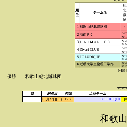
紀
順
北
チーム名
位
蹴
球
1
和歌山紀北蹴球団
×
△2-
2
海南ＦＣ
●0-1
●1-3
3
ＤＡＩＭＯＮ ＦＣ
●1-6
△2-
4
Diverti CLUB
●0-4
●0-4
5
FC LUDIQUE
●1-3
●0-3
6
近畿大学生物理工学部
●1-2
(○[勝
優勝
和歌山紀北蹴球団
☆☆
節
開催日
時間
上位チーム
01月22日(日)
15:30
FC LUDIQUE
[
和歌山