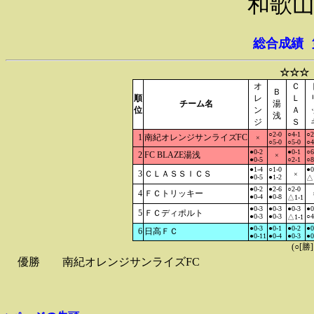
和歌山
総合成績
☆☆☆
オ
Ｃ
Ｂ
順
レ
Ｌ
チーム名
湯
位
ン
Ａ
浅
ジ
Ｓ
○2-0
○4-1
○2
1
南紀オレンジサンライズFC
×
○5-0
○5-0
○4
●0-2
●0-1
○6
2
FC BLAZE湯浅
×
●0-5
○2-1
○8
●1-4
○1-0
●0
3
ＣＬＡＳＳＩＣＳ
×
●0-5
●1-2
△
●0-2
●2-6
○2-0
4
ＦＣトリッキー
●0-4
●0-8
△1-1
●0-3
●0-3
●0-3
●0
5
ＦＣディポルト
●0-3
●0-3
○4
△1-1
●0-3
●0-1
●0-2
●0
6
日高ＦＣ
●0-11
●0-4
●0-3
●0
(○[勝
優勝
南紀オレンジサンライズFC