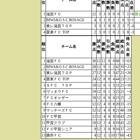
位
点
数
勝
負
数
点
数
点
点
数
数
差
1
滋賀ＦＣ
12
3
3
0
0
0
7
1
+6
勝
2
BIWAKO.S.C.ROSAGE
4
3
1
0
1
1
6
5
+1
3
東レ滋賀ＴＯＰ
3
3
1
0
0
2
3
7
-4
4
栗東ＦＣ TOP
2
3
0
1
0
2
5
8
-3
得
試
引
総
総
順
勝
勝
負
失
チーム名
合
分
得
失
位
点
数
数
点
数
数
点
点
差
1
滋賀ＦＣ
36
12
12
0
0
68
5
+63
2
BIWAKO.S.C.ROSAGE
28
12
9
1
2
42
19
+23
3
東レ滋賀ＴＯＰ
27
12
9
0
3
47
21
+26
4
栗東ＦＣ TOP
24
12
8
0
4
44
23
+21
5
ＳＦＣ ＴＯＰ
19
12
6
1
5
31
21
+10
6
ヴィオラＦＣ
19
12
6
1
5
25
21
+4
7
ＦＣギャザー
18
12
6
0
6
23
25
-2
8
ＦＣ八幡
12
12
4
0
8
20
35
-15
9
マッチーズＦＣ
12
12
4
0
8
21
40
-19
10
ＦＣ甲賀
12
12
4
0
8
18
43
-25
11
甲賀クラブ
10
12
2
4
6
19
41
-22
12
ＦＣ甲賀シニア
9
12
3
0
9
16
37
-21
13
膳所ＦＣ
4
12
1
1
10
17
60
-43