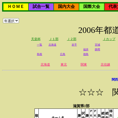
ＨＯＭＥ
試合一覧
国内大会
国際大会
代表
2006年
天皇杯
Ｊ１部
Ｊ２部
Ｊカップ
一覧
北海道
岩手
宮城
福井
静岡
島根
広島
徳島
北海道
東北
関東
北信越
関西
☆☆☆ 
滋賀県1部
Ｐ
Ｐ
得
試
総
総
順
勝
勝
Ｋ
Ｋ
負
失
チーム名
合
得
失