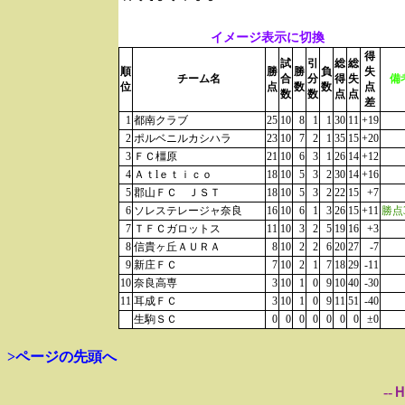
イメージ表示に切換
得
試
引
総
総
順
勝
勝
負
失
チーム名
合
分
得
失
備
位
点
数
数
点
数
数
点
点
差
1
都南クラブ
25
10
8
1
1
30
11
+19
2
ポルベニルカシハラ
23
10
7
2
1
35
15
+20
3
ＦＣ橿原
21
10
6
3
1
26
14
+12
4
Ａｔlｅｔｉｃｏ
18
10
5
3
2
30
14
+16
5
郡山ＦＣ ＪＳＴ
18
10
5
3
2
22
15
+7
6
ソレステレージャ奈良
16
10
6
1
3
26
15
+11
勝点
7
ＴＦＣガロットス
11
10
3
2
5
19
16
+3
8
信貴ヶ丘ＡＵＲＡ
8
10
2
2
6
20
27
-7
9
新庄ＦＣ
7
10
2
1
7
18
29
-11
10
奈良高専
3
10
1
0
9
10
40
-30
11
耳成ＦＣ
3
10
1
0
9
11
51
-40
生駒ＳＣ
0
0
0
0
0
0
0
±0
>ページの先頭へ
--