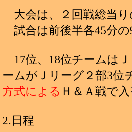
大会は、２回戦総当り
試合は前後半各45分の
17位、18位チームはＪ
ームがＪリーグ２部3位
方式による
Ｈ＆Ａ戦で入
2.日程