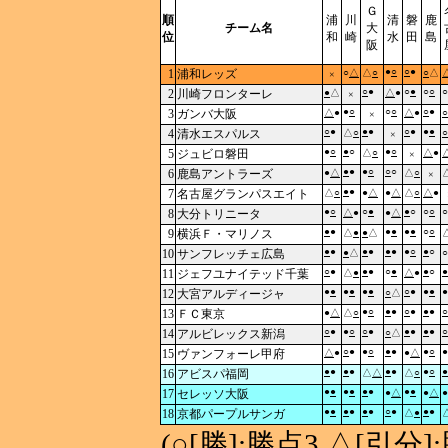
Ｇ
順
浦
川
清
磐
鹿
チーム名
大
位
和
崎
水
田
島
阪
●
○
○
●
1
浦和レッズ
○
△
△
○
○
△
×
○
●
○
●
○
○
○
2
川崎フロンターレ
●
△
△
●
×
●
○
○
○
○
●
3
ガンバ大阪
△
●
△
●
○
×
○
●
●
●
○
●
●
●
4
清水エスパルス
△
○
○
×
●
○
●
○
●
○
5
ジュビロ磐田
△
○
△
●
×
●
●
●
○
○
○
6
鹿島アントラーズ
●
△
△
○
×
●
●
7
名古屋グランパスエイト
△
○
●
△
●
△
△
○
△
●
●
○
○
●
●
○
○
○
○
8
大分トリニータ
△
●
●
△
●
●
●
●
●
●
○
○
9
横浜Ｆ・マリノス
△
●
●
△
●
●
●
●
●
●
●
○
●
○
10
サンフレッチェ広島
●
△
○
○
●
●
●
○
●
●
○
●
11
ジェフユナイテッド千葉
△
●
△
●
●
●
●
●
●
●
○
●
●
●
●
12
大宮アルディージャ
○
△
●
○
●
●
○
●
●
●
○
13
ＦＣ東京
●
△
△
○
○
●
●
○
○
●
●
●
●
●
○
14
アルビレックス新潟
○
△
○
●
●
○
●
●
●
○
●
15
ヴァンフォーレ甲府
△
●
●
△
●
●
●
●
●
●
●
○
●
16
アビスパ福岡
△
△
△
○
●
●
●
●
●
●
●
●
17
セレッソ大阪
●
△
●
△
●
●
●
●
●
●
●
○
●
●
●
18
京都パープルサンガ
△
●
(○[勝]:勝点3,△[引