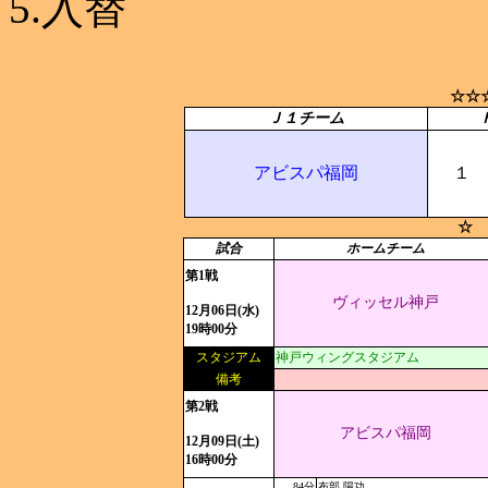
5.入替
☆☆
Ｊ１チーム
アビスパ福岡
１
☆ 
試合
ホームチーム
第1戦
ヴィッセル神戸
12月06日(水)
19時00分
スタジアム
神戸ウィングスタジアム
備考
第2戦
アビスパ福岡
12月09日(土)
16時00分
84分
布部 陽功