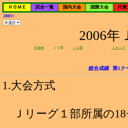
ＨＯＭＥ
試合一覧
国内大会
国際大会
代表
2005<
2006
天皇杯
Ｊ１部
Ｊ２部
Ｊカップ
総合成績
第1ク
1.大会方式
Ｊリーグ１部所属の18