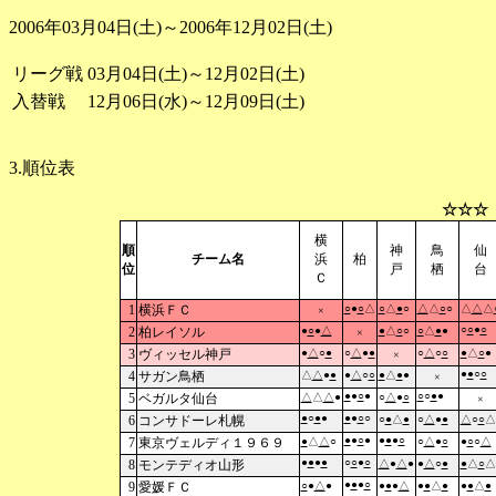
2006年03月04日(土)～2006年12月02日(土)
リーグ戦
03月04日(土)～12月02日(土)
入替戦
12月06日(水)～12月09日(土)
3.順位表
☆☆☆
横
順
神
鳥
仙
チーム名
浜
柏
位
戸
栖
台
Ｃ
1
横浜ＦＣ
○
●
○
△
○
△
●
○
△
△
○
○
△
△
△
×
○
○
●
○
2
柏レイソル
●
○
●
△
●
△
○
○
○
△
●
●
×
3
ヴィッセル神戸
●
△
○
●
○
△
●
●
○
△
○
○
●
△
○
●
×
●
●
○
○
4
サガン鳥栖
△
△
●
●
●
△
○
○
●
△
●
●
×
●
●
○
●
○
○
●
●
5
ベガルタ仙台
△
△
△
●
○
△
●
○
×
●
○
●
●
●
●
○
○
6
コンサドーレ札幌
○
●
△
●
○
△
●
●
△
○
○
△
●
●
○
●
●
●
●
○
7
東京ヴェルディ１９６９
●
△
△
○
○
△
●
○
●
○
○
△
●
●
●
●
○
○
●
○
8
モンテディオ山形
△
●
△
●
●
△
○
●
●
△
○
△
●
●
●
○
9
愛媛ＦＣ
○
●
△
●
●
●
●
△
●
●
△
●
●
●
△
●