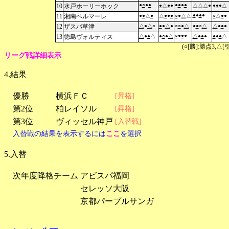
●
○
●
●
●
●
●
●
10
水戸ホーリーホック
●
△
●
●
△
△
△
●
●
●
●
△
●
●
●
●
11
湘南ベルマーレ
●
●
△
●
△
●
●
●
○
●
△
△
○
△
●
●
12
ザスパ草津
△
●
△
○
●
●
△
●
○
○
●
△
●
●
○
△
△
●
●
●
○
●
●
●
13
徳島ヴォルティス
△
●
●
△
●
○
●
△
△
●
●
●
●
●
●
△
(○[勝]:勝点3,
リーグ戦詳細表示
4.結果
優勝
横浜ＦＣ
[昇格]
第2位
柏レイソル
[昇格]
第3位
ヴィッセル神戸
[入替戦]
入替戦の結果を表示するには
ここ
を選択
5.入替
次年度降格チーム
アビスパ福岡
セレッソ大阪
京都パープルサンガ