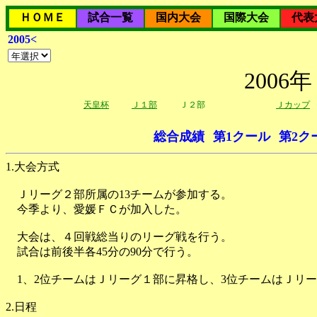
ＨＯＭＥ
試合一覧
国内大会
国際大会
代表
2005<
200
天皇杯
Ｊ１部
Ｊ２部
Ｊカップ
総合成績
第1クール
第2ク
1.大会方式
Ｊリーグ２部所属の13チームが参加する。
今季より、愛媛ＦＣが加入した。
大会は、４回戦総当りのリーグ戦を行う。
試合は前後半各45分の90分で行う。
1、2位チームはＪリーグ１部に昇格し、3位チームはＪリー
2.日程