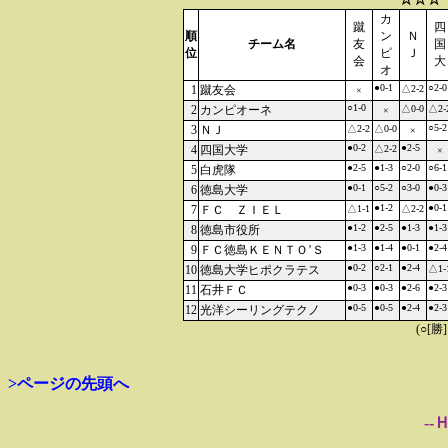
カ
蹴
四
順
ン
Ｎ
チーム名
友
国
位
ピ
Ｊ
会
大
オ
●0-1
○2-0
1
蹴友会
△2-2
×
○1-0
2
カンピオーネ
△0-0
△2-
×
○5-2
3
ＮＪ
△2-2
△0-0
×
●0-2
●2-5
4
四国大学
△2-2
×
●2-5
●1-3
○2-0
○6-1
5
白虎隊
●0-1
○5-2
○3-0
●0-3
6
徳島大学
●1-2
●0-1
7
ＦＣ ＺＩＥＬ
△1-1
△2-2
●1-2
●2-5
●1-3
●1-3
8
徳島市役所
●1-3
●1-4
●0-1
●2-4
9
ＦＣ徳島ＫＥＮＴＯ’Ｓ
●0-2
○2-1
●2-4
10
徳島大学ヒポクラテス
△1-
●0-3
●0-3
●2-6
●2-3
11
石井ＦＣ
●0-5
●0-5
●2-4
●2-3
12
光洋シーリングテクノ
(○[勝
>ページの先頭へ
--