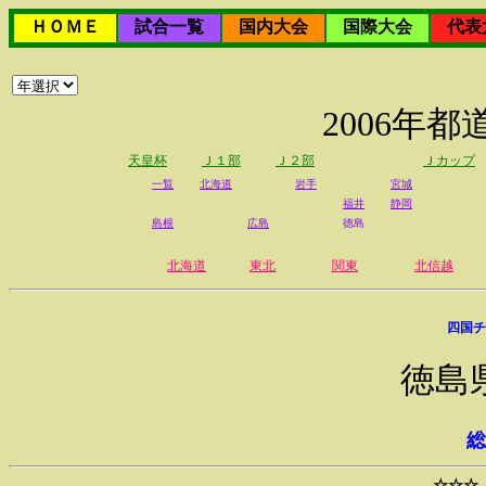
ＨＯＭＥ
試合一覧
国内大会
国際大会
代表
2006年
天皇杯
Ｊ１部
Ｊ２部
Ｊカップ
一覧
北海道
岩手
宮城
福井
静岡
島根
広島
徳島
北海道
東北
関東
北信越
四国チ
徳島
総
☆☆☆