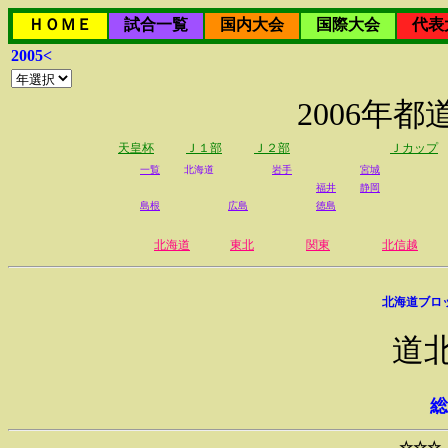
ＨＯＭＥ
試合一覧
国内大会
国際大会
代表
2005<
2006年
天皇杯
Ｊ１部
Ｊ２部
Ｊカップ
一覧
北海道
岩手
宮城
福井
静岡
島根
広島
徳島
北海道
東北
関東
北信越
北海道ブロ
道
総
☆☆☆