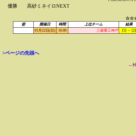
優勝
高砂ミネイロNEXT
☆☆
節
開催日
時間
上位チーム
結果
01月22日(日)
16:00
三菱重工神戸
[5] － [2]
>ページの先頭へ
--