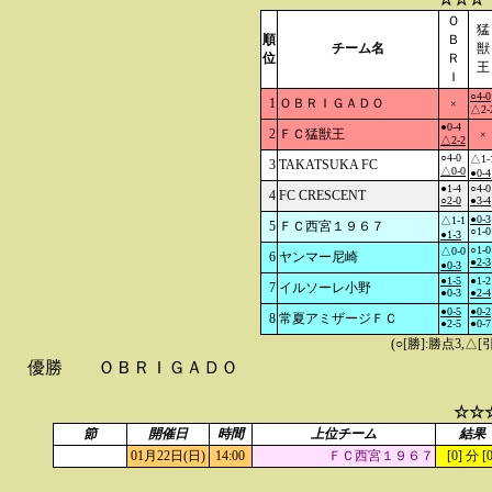
Ｏ
猛
順
Ｂ
チーム名
獣
位
Ｒ
王
Ｉ
○4-0
1
ＯＢＲＩＧＡＤＯ
×
△2-
●0-4
2
ＦＣ猛獣王
×
△2-2
○4-0
△1-
3
TAKATSUKA FC
△0-0
●0-4
●1-4
○4-0
4
FC CRESCENT
○2-0
●3-4
●0-3
△1-1
5
ＦＣ西宮１９６７
○1-0
●1-3
○1-0
△0-0
6
ヤンマー尼崎
●2-3
●0-3
●1-5
●1-2
7
イルソーレ小野
●0-3
●2-4
●0-5
●0-2
8
常夏アミザージＦＣ
●2-5
●0-7
(○[勝]:勝点3,
優勝
ＯＢＲＩＧＡＤＯ
☆☆
節
開催日
時間
上位チーム
結果
01月22日(日)
14:00
ＦＣ西宮１９６７
[0] 分 [0