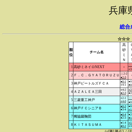
兵庫
総合
☆☆☆
高
順
砂
チーム名
位
ミ
Ｎ
△2
1
高砂ミネイロNEXT
×
○3
△2-2
2
Ｆ．Ｃ．ＧＹＡＴＯＲＵＺＵ
●2-3
●0-1
●0
3
神戸ビートルズＦＣＡ
○4-1
●0
○4-2
○2
4
ＡＺＡＬＥＡ三田
●2-3
●2
○2-1
△3
5
三菱重工神戸
○4-0
●0
●0-3
●0
6
神戸ＦＣシニアＢ
●3-4
○1
●0-4
●2
7
獨協蹴鞠団
●2-3
●1
●1-4
○1
8
ＫＩＴＡＳＵＭＡ
●0-2
○3
(○[勝]:勝点3,