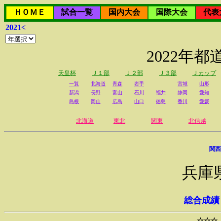
ＨＯＭＥ
試合一覧
国内大会
国際大会
代表
2021<
2022年
天皇杯
Ｊ１部
Ｊ２部
Ｊ３部
Ｊカップ
一覧
北海道
青森
岩手
宮城
山形
新潟
長野
富山
石川
福井
静岡
愛知
島根
岡山
広島
山口
徳島
香川
愛媛
北海道
東北
関東
北信越
関西
兵庫
総合成績
☆☆☆