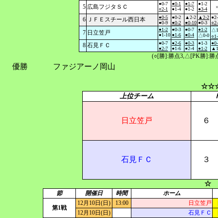
●0-7
●0-1
●1-7
●1-2
5
広島フジタＳＣ
○2-1
●1-4
●1-2
●3-4
●0-5
●0-2
▲2-2
▲2-2
●2
6
ＪＦＥスチール西日本
●0-9
●0-2
●0-10
●0-3
○2
●1-2
●0-3
●0-7
●1-2
△1
7
日立笠戸
●1-10
●1-6
●0-4
△0-0
○1
●0-7
●2-6
●0-3
●1-3
●0
8
石見ＦＣ
●2-7
●1-6
●2-4
●1-2
▲1
(○[勝]:勝点3,△[PK勝]
優勝
ファジアーノ岡山
☆☆
上位チーム
日立笠戸
６
石見ＦＣ
３
☆ 
節
開催日
時間
ホーム
12月10日(日)
13:00
日立笠戸
第1戦
12月10日(日)
石見ＦＣ