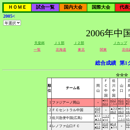
ＨＯＭＥ
試合一覧
国内大会
国際大会
代表
2005<
2006年
天皇杯
Ｊ１部
Ｊ２部
Ｊカップ
一覧
北海道
東北
関東
北信
総合成績
第1
☆☆☆
Ｆ
佐
順
岡
Ｃ
川
山
チーム名
位
山
中
中
口
国
国
●0-5
○3-2
○5-1
○7
1
ファジアーノ岡山
×
○2-1
○3-0
●1
△1-1
○5-0
▲2-2
●0-1
○1
2
ＦＣセントラル中国
×
●1-2
○6-3
○6-3
○4
●2-3
○4-1
○7
△2-2
3
佐川急便中国(広島)
×
▲1-1
○2
△1-1
●3-6
●1-5
○1-0
●1-4
○2
4
レノファ山口ＦＣ
×
●0-3
●3-6
▲1-1
○4