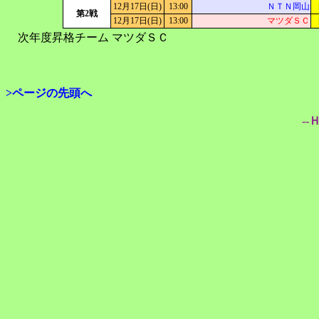
12月17日(日)
13:00
ＮＴＮ岡山
第2戦
12月17日(日)
13:00
マツダＳＣ
次年度昇格チーム
マツダＳＣ
>ページの先頭へ
--