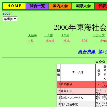
ＨＯＭＥ
試合一覧
国内大会
国際大会
代表
2005<
2006年東海社
天皇杯
Ｊ１部
Ｊ２部
Ｊカップ
一覧
北海道
東北
関東
北信
総合成績
第1
☆☆☆
静
順
岐
岡
チーム名
位
阜
Ｆ
Ｃ
△1-
1
ＦＣ岐阜
×
○2-0
△1-1
2
静岡ＦＣ
×
●0-2
●0-1
●0-2
3
矢崎バレンテＦＣ
●0-4
●1-4
●0-2
●1-4
4
佐川急便中京
●1-6
△1-1