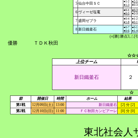
●1-2
●2-5
5
仙台中田ＳＣ
●1-3
●0-3
●0-1
●0-3
6
ヴィーゼ塩竃
●0-5
●2-3
●0-4
●1-2
7
盛岡ゼブラ
●1-8
●0-1
●0-7
●0-1
8
新日鐵釜石
●0-6
●1-4
(○[勝]:勝点3,
優勝
ＴＤＫ秋田
☆☆
上位チーム
新日鐵釜石
２
☆ 
節
開催日
時間
ホーム
結果
第1戦
12月09日(土)
13:00
新日鐵釜石
[2] 分 [2]
第2戦
12月10日(日)
11:00
ＦＣ秋田カンビアーレ
[0] 分 [0]
東北社会人