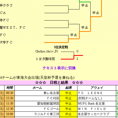
3位決定戦
テキスト表示に切換
4チームが東海大会出場(天皇杯予選を兼ねる)
☆☆☆ 日程と結果 ☆☆☆
時間
ホーム
結果
アウェイ
日)
09:30
東レ名古屋
中止
ＦＣ ＬＥＯＮＥ
日)
15:30
ＦＣ刈谷
中止
(対戦チームなし)
日)
11:30
愛知朝鮮蹴球団
中止
MUFG Bank 名古屋
日)
12:30
ＦＣゴール
中止
ＷＩＮ ＦＩＥＬＤ
日)
10:00
ラジルＦＣ東三河
中止
名古屋サッカークラブ