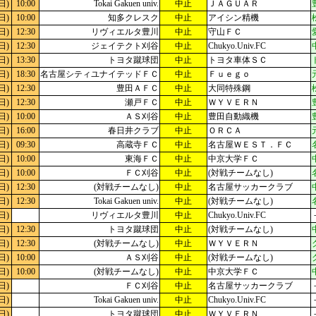
日)
10:00
Tokai Gakuen univ.
中止
ＪＡＧＵＡＲ
日)
10:00
知多クレスク
中止
アイシン精機
日)
12:30
リヴィエルタ豊川
中止
守山ＦＣ
日)
12:30
ジェイテクト刈谷
中止
Chukyo.Univ.FC
日)
13:30
トヨタ蹴球団
中止
トヨタ車体ＳＣ
日)
18:30
名古屋シティユナイテッドＦＣ
中止
Ｆｕｅｇｏ
日)
12:30
豊田ＡＦＣ
中止
大同特殊鋼
日)
12:30
瀬戸ＦＣ
中止
ＷＹＶＥＲＮ
日)
10:00
ＡＳ刈谷
中止
豊田自動織機
日)
16:00
春日井クラブ
中止
ＯＲＣＡ
日)
09:30
高蔵寺ＦＣ
中止
名古屋ＷＥＳＴ．ＦＣ
日)
10:00
東海ＦＣ
中止
中京大学ＦＣ
日)
10:00
ＦＣ刈谷
中止
(対戦チームなし)
日)
12:30
(対戦チームなし)
中止
名古屋サッカークラブ
日)
12:30
Tokai Gakuen univ.
中止
(対戦チームなし)
日)
リヴィエルタ豊川
中止
Chukyo.Univ.FC
日)
12:30
トヨタ蹴球団
中止
(対戦チームなし)
日)
12:30
(対戦チームなし)
中止
ＷＹＶＥＲＮ
日)
10:00
ＡＳ刈谷
中止
(対戦チームなし)
日)
10:00
(対戦チームなし)
中止
中京大学ＦＣ
日)
ＦＣ刈谷
中止
名古屋サッカークラブ
日)
Tokai Gakuen univ.
中止
Chukyo.Univ.FC
日)
トヨタ蹴球団
中止
ＷＹＶＥＲＮ