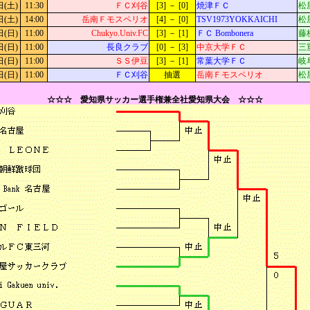
日(土)
11:30
ＦＣ刈谷
[3] － [0]
焼津ＦＣ
松
日(土)
14:00
岳南Ｆモスペリオ
[4] － [0]
TSV1973YOKKAICHI
松
日(日)
11:00
Chukyo.Univ.FC
[3] － [1]
ＦＣ Bombonera
藤
日(日)
11:00
長良クラブ
[0] － [3]
中京大学ＦＣ
三
日(日)
11:00
ＳＳ伊豆
[3] － [1]
常葉大学ＦＣ
岐
日(日)
11:00
ＦＣ刈谷
抽選
岳南Ｆモスペリオ
松
☆☆☆ 愛知県サッカー選手権兼全社愛知県大会 ☆☆☆