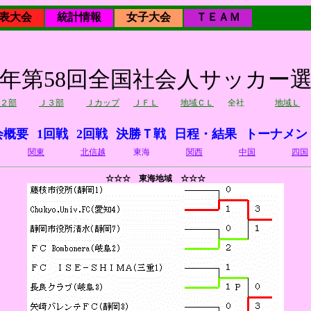
表大会
統計情報
女子大会
ＴＥＡＭ
22年第58回全国社会人サッカー
２部
Ｊ３部
Ｊカップ
ＪＦＬ
地域ＣＬ
全社
地域Ｌ
会概要
1回戦
2回戦
決勝Ｔ戦
日程・結果
トーナメン
関東
北信越
東海
関西
中国
四国
☆☆☆ 東海地域 ☆☆☆