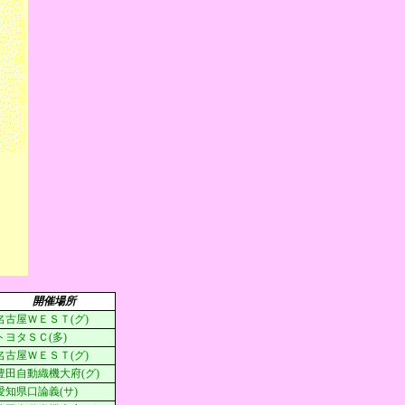
開催場所
名古屋ＷＥＳＴ(グ)
トヨタＳＣ(多)
名古屋ＷＥＳＴ(グ)
豊田自動織機大府(グ)
愛知県口論義(サ)