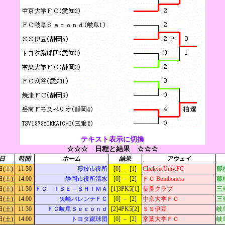
テキスト表示に切換
☆☆☆ 日程と結果 ☆☆☆
日
時間
ホーム
結果
アウェイ
日(土)
11:30
藤枝市役所
[0] － [1]
Chukyo.Univ.FC
藤
日(土)
14:00
静岡市役所清水
[0] － [2]
ＦＣ Bombonera
藤
日(土)
11:30
ＦＣ ＩＳＥ－ＳＨＩＭＡ
[1]3PK5[1]
長良クラブ
三
日(土)
14:00
矢崎バレンテＦＣ
[0] － [2]
中京大学ＦＣ
三
日(土)
11:30
ＦＣ岐阜Ｓｅｃｏｎｄ
[2]4PK5[2]
ＳＳ伊豆
岐
日(土)
14:00
トヨタ蹴球団
[0] － [2]
常葉大学ＦＣ
岐