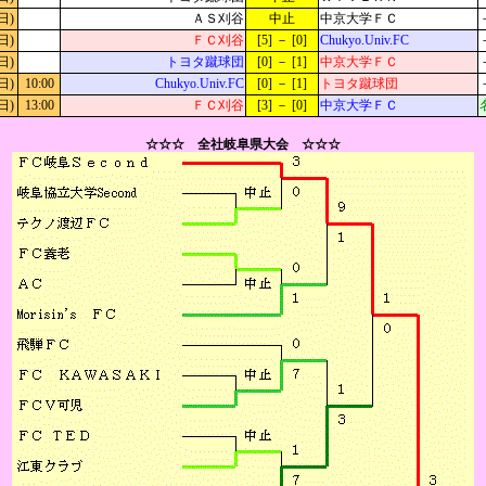
日)
ＡＳ刈谷
中止
中京大学ＦＣ
日)
ＦＣ刈谷
[5] － [0]
Chukyo.Univ.FC
日)
トヨタ蹴球団
[0] － [1]
中京大学ＦＣ
日)
10:00
Chukyo.Univ.FC
[0] － [1]
トヨタ蹴球団
日)
13:00
ＦＣ刈谷
[3] － [0]
中京大学ＦＣ
☆☆☆ 全社岐阜県大会 ☆☆☆