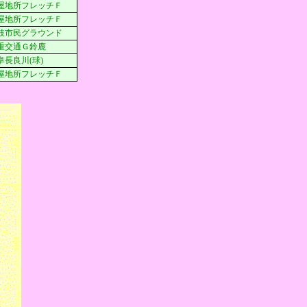
屋地所フレッチＦ
屋地所フレッチＦ
枝市民グラウンド
重交通Ｇ鈴鹿
阜長良川(球)
屋地所フレッチＦ