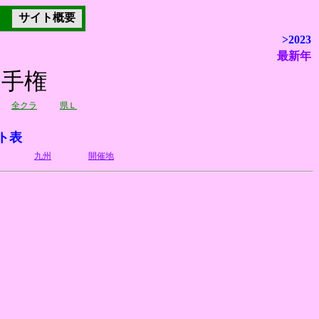
サイト概要
>2023
最新年
選手権
全クラ
県Ｌ
ト表
九州
開催地