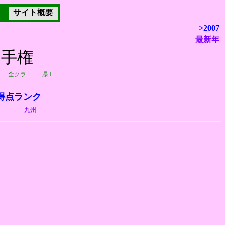
サイト概要
>2007
最新年
選手権
全クラ
県Ｌ
得点ランク
九州