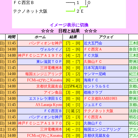
ＦＣ西宮Ｂ

───┐１　│０
┏━━
┘
━━━┛
２Ｅ
イメージ表示に切換
☆☆☆ 日程と結果 ☆☆☆
時間
ホーム
結果
アウェイ
日)
11:45
バンディオンセ神戸
[7] － [0]
近大五門会
三木
日)
14:00
ヴォルケイノ
[2] － [6]
ＦＣ西宮Ａ
奈良
日)
14:00
神戸ＦＣシニアＡ１９７０
[4] － [2]
ＦＣ大阪
三木
日)
11:45
東レ滋賀ＴＯＰ
[0] － [7]
久御山ＦＣ
野洲
日)
11:45
三洋電機洲本
[6] － [0]
日本写真印刷
淡路
日)
14:00
報国エンジニアリング
[3] － [2]
ヤンマー尼崎
紀三
日)
11:45
FCMi-oびわこKusatsu
[6] － [0]
海南ＦＣ
紀三
日)
14:00
京都伏見蹴友会
[2]5PK4[2]
セントラルＳＣ
京都
日)
11:45
アイン食品
[3] － [0]
都南クラブ
奈良
日)
14:00
エストレラ津田ＳＣ
[0] － [6]
ＦＣ京都BAMB1993
野洲
日)
11:45
AS.Laranja Kyoto
[4] － [1]
ジュエＦＣ
京都
日)
14:00
ＦＣ西宮Ｂ
[1] 延 [2]
テクノネット大阪
淡路
日)
11:45
バンディオンセ神戸
[2] － [3]
ＦＣ西宮Ａ
明石
日)
14:00
神戸ＦＣシニアＡ１９７０
[5] － [1]
久御山ＦＣ
明石
土)
11:45
三洋電機洲本
[4] － [1]
報国エンジニアリング
アス
土)
14:00
FCMi-oびわこKusatsu
[5] － [0]
京都伏見蹴友会
アス