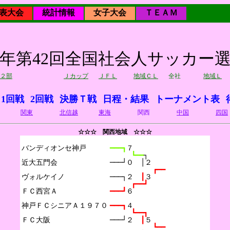
表大会
統計情報
女子大会
ＴＥＡＭ
06年第42回全国社会人サッカー
２部
Ｊカップ
ＪＦＬ
地域ＣＬ
全社
地域Ｌ
1回戦
2回戦
決勝Ｔ戦
日程・結果
トーナメント表
関東
北信越
東海
関西
中国
四国
☆☆☆ 関西地域 ☆☆☆
バンディオンセ神戸

━━━┓
７
┗━━
┐
近大五門会

───┘０　│２
┏━━
ヴォルケイノ

───┐２　
┃
３
┏━━┛
ＦＣ西宮Ａ

━━━┛
６
神戸ＦＣシニアＡ１９７０

━━━┓
４
┗━━┓
ＦＣ大阪

───┘２　
┃
５
┗━━