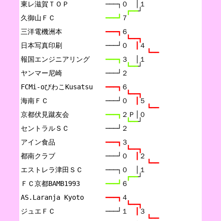
東レ滋賀ＴＯＰ

───┐０　│１
┏━━
┘
久御山ＦＣ

━━━┛
７
三洋電機洲本

━━━┓
６
┗━━┓
日本写真印刷

───┘０　
┃
４
┗━━
報国エンジニアリング

━━━┓
３　│１
┗━━
┘
ヤンマー尼崎

───┘２
FCMi-oびわこKusatsu

━━━┓
６
┗━━┓
海南ＦＣ

───┘０　
┃
５
┗━━
京都伏見蹴友会

━━━┓
２Ｐ│０
┗━━
┘
セントラルＳＣ

───┘２
アイン食品

━━━┓
３
┗━━┓
都南クラブ

───┘０　
┃
２
┗━━
エストレラ津田ＳＣ

───┐０　│１
┏━━
┘
ＦＣ京都BAMB1993

━━━┛
６
AS.Laranja Kyoto

━━━┓
４
┗━━┓
ジュエＦＣ

───┘１　
┃
３
┗━━