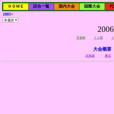
ＨＯＭＥ
試合一覧
国内大会
国際大会
代
2005<
20
天皇杯
Ｊ１部
Ｊ
大会概要
北海道
東北