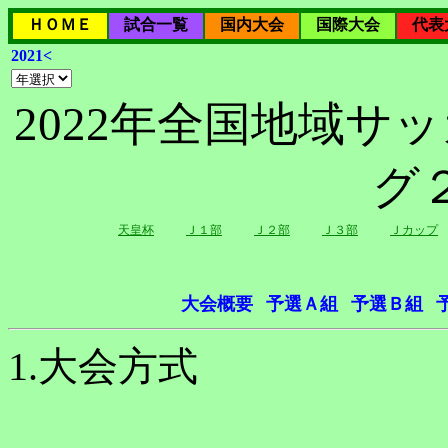
ＨＯＭＥ
試合一覧
国内大会
国際大会
代表
2021<
2022年全国地域サ
グ
天皇杯
Ｊ１部
Ｊ２部
Ｊ３部
Ｊカップ
大会概要
予選Ａ組
予選Ｂ組
1.大会方式