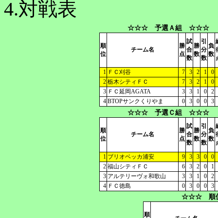
4.対戦表
☆☆☆ 予選Ａ組 ☆☆☆
試
引
順
勝
勝
負
チーム名
合
分
位
点
数
数
数
数
1
ＦＣ刈谷
7
3
2
1
0
2
栃木シティＦＣ
7
3
2
1
0
3
ＦＣ延岡AGATA
3
3
1
0
2
4
BTOPサンクくりやま
0
3
0
0
3
☆☆☆ 予選Ｃ組 ☆☆☆
試
引
順
勝
勝
負
チーム名
合
分
位
点
数
数
数
数
1
ブリオベッカ浦安
9
3
3
0
0
2
福山シティＦＣ
6
3
2
0
1
3
アルテリーヴォ和歌山
3
3
1
0
2
4
ＦＣ徳島
0
3
0
0
3
☆☆☆ 順
順