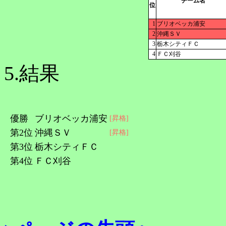
チーム名
位
1
ブリオベッカ浦安
2
沖縄ＳＶ
3
栃木シティＦＣ
4
ＦＣ刈谷
5.結果
優勝
ブリオベッカ浦安
[昇格]
第2位
沖縄ＳＶ
[昇格]
第3位
栃木シティＦＣ
第4位
ＦＣ刈谷