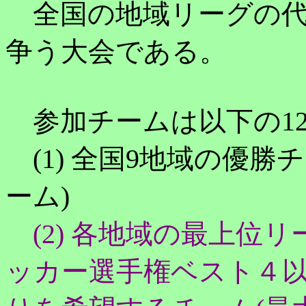
全国の地域リーグの代
争う大会である。
参加チームは以下の1
(1) 全国9地域の優勝
ーム)
(2) 各地域の最上位
ッカー選手権ベスト４以