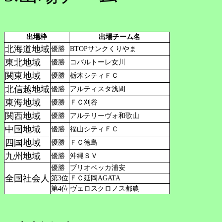
出場枠
出場チーム名
北海道地域
優勝
BTOPサンクくりやま
東北地域
優勝
コバルトーレ女川
関東地域
優勝
栃木シティＦＣ
北信越地域
優勝
アルティスタ浅間
東海地域
優勝
ＦＣ刈谷
関西地域
優勝
アルテリーヴォ和歌山
中国地域
優勝
福山シティＦＣ
四国地域
優勝
ＦＣ徳島
九州地域
優勝
沖縄ＳＶ
優勝
ブリオベッカ浦安
全国社会人
第3位
ＦＣ延岡AGATA
第4位
ヴェロスクロノス都農