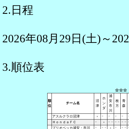
2.日程
2026年08月29日(土)～20
3.順位表
☆☆☆
浦
ホ
順
沼
安
枚
青
チーム名
ン
位
津
市
方
森
ダ
川
アスルクラロ沼津
－
－
－
－
×
ＨｏｎｄａＦＣ
－
－－
－－
－－
×
ブリオベッカ浦安・市川
－
－－
－
－－
×