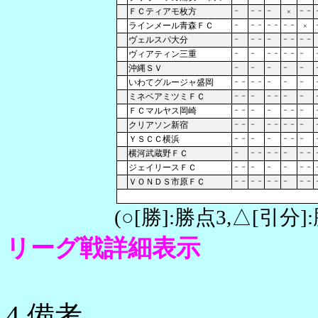
ＦＣティアモ枚方
－
－－
－
－－
×
ラインメール青森ＦＣ
－
－－
－－
－－
×
ヴェルスパ大分
－
－－
－
－－
－－
ヴィアティン三重
－
－
－－
－－
－
沖縄ＳＶ
－
－
－
－
－
いわてグルージャ盛岡
－－
－－
－
－
－
ミネベアミツミＦＣ
－－
－
－－
－
－
ＦＣマルヤス岡崎
－－
－
－
－－
－
クリアソン新宿
－－
－
－－
－－
－
ＹＳＣＣ横浜
－－
－
－
－－
－
横河武蔵野ＦＣ
－
－－
－－
－
－－
ジェイリースＦＣ
－－
－
－
－
－－
ＶＯＮＤＳ市原ＦＣ
－－
－－
－－
－
－－
(○[勝]:勝点3,△[引
リーグ戦詳細表示
4.備考