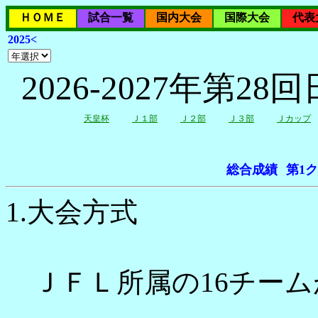
ＨＯＭＥ
試合一覧
国内大会
国際大会
代表
2025<
2026-2027年第
天皇杯
Ｊ１部
Ｊ２部
Ｊ３部
Ｊカップ
総合成績
第1
1.大会方式
ＪＦＬ所属の16チーム