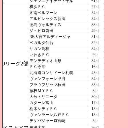
ジェフユナイテッド千葉
61回
横浜ＦＣ
27回
湘南ベルマーレ
54回
アルビレックス新潟
34回
徳島ヴォルティス
38回
ジュビロ磐田
49回
RB大宮アルディージャ
31回
ベガルタ仙台
32回
サガン鳥栖
34回
いわきＦＣ
9回
モンテディオ山形
34回
Jリーグ2部
ＦＣ今治
16回
北海道コンサドーレ札幌
45回
ヴァンフォーレ甲府
34回
ブラウブリッツ秋田
33回
藤枝ＭＹＦＣ
8回
大分トリニータ
30回
カターレ富山
17回
栃木シティＦＣ
15回
ヴァンラーレ八戸ＦＣ
13回
テゲバジャーロ宮崎
5回
ベストアマ
筑波大学
36回