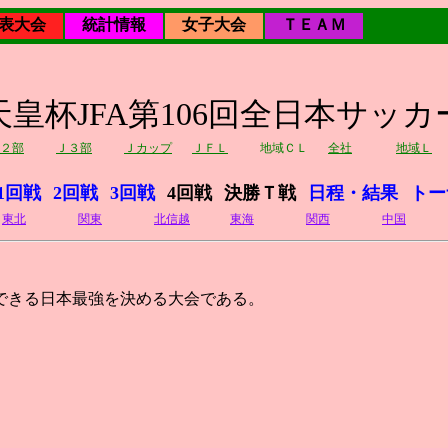
表大会
統計情報
女子大会
ＴＥＡＭ
年天皇杯JFA第106回全日本サッ
２部
Ｊ３部
Ｊカップ
ＪＦＬ
地域ＣＬ
全社
地域Ｌ
1回戦
2回戦
3回戦
4回戦
決勝Ｔ戦
日程・結果
トー
東北
関東
北信越
東海
関西
中国
できる日本最強を決める大会である。