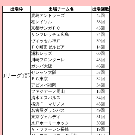
出場枠
出場チーム名
出場回数
鹿島アントラーズ
42回
柏レイソル
58回
京都サンガＦＣ
43回
サンフレッチェ広島
74回
ヴィッセル神戸
39回
ＦＣ町田ゼルビア
14回
浦和レッズ
60回
川崎フロンターレ
43回
ガンバ大阪
46回
セレッソ大阪
57回
Jリーグ1部
ＦＣ東京
32回
アビスパ福岡
34回
ファジアーノ岡山
18回
清水エスパルス
34回
横浜Ｆ・マリノス
48回
名古屋グランパス
49回
東京ヴェルディ
51回
水戸ホーリーホック
30回
Ｖ・ファーレン長崎
19回