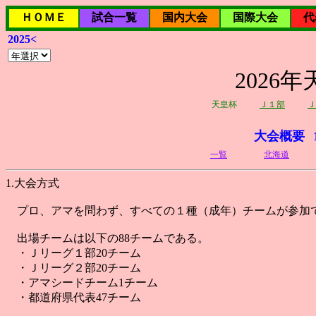
ＨＯＭＥ
試合一覧
国内大会
国際大会
代
2025<
2026
天皇杯
Ｊ１部
Ｊ
大会概要
一覧
北海道
1.大会方式
プロ、アマを問わず、すべての１種（成年）チームが参加
出場チームは以下の88チームである。
・Ｊリーグ１部20チーム
・Ｊリーグ２部20チーム
・アマシードチーム1チーム
・都道府県代表47チーム