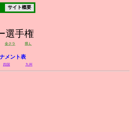
サイト概要
カー選手権
全クラ
県Ｌ
ナメント表
四国
九州