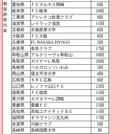
都
愛知県
ＦＣマルヤス岡崎
6回
道
岐阜県
ＦＣ岐阜
20回
府
三重県
アトレチコ鈴鹿クラブ
9回
県
滋賀県
レイラック滋賀
11回
代
京都府
京都産業大学
8回
表
大阪府
ＦＣ大阪
8回
兵庫県
FC BASARA HYOGO
2回
奈良県
奈良クラブ
17回
和歌山県
アルテリーヴォ和歌山
18回
鳥取県
ガイナーレ鳥取
28回
島根県
ベルガロッソいわみ
5回
岡山県
環太平洋大学
4回
広島県
ＳＲＣ広島
8回
山口県
レノファ山口ＦＣ
22回
徳島県
ＦＣ徳島
11回
香川県
カマタマーレ讃岐
26回
愛媛県
愛媛ＦＣ
25回
高知県
高知ユナイテッドＳＣ
11回
福岡県
ギラヴァンツ北九州
17回
佐賀県
川副クラブ
5回
長崎県
長崎国際大学
初