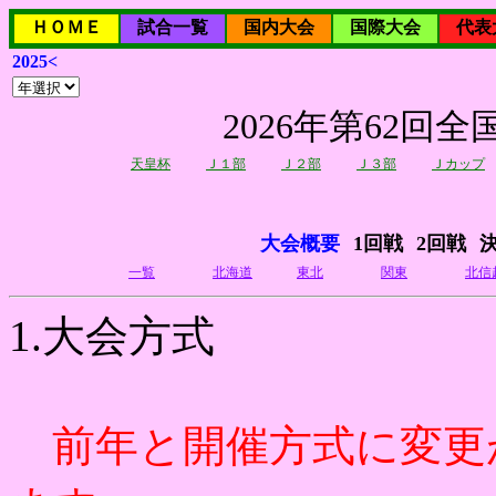
ＨＯＭＥ
試合一覧
国内大会
国際大会
代表
2025<
2026年第62
天皇杯
Ｊ１部
Ｊ２部
Ｊ３部
Ｊカップ
大会概要
1回戦
2回戦
一覧
北海道
東北
関東
北信
1.大会方式
前年と開催方式に変更