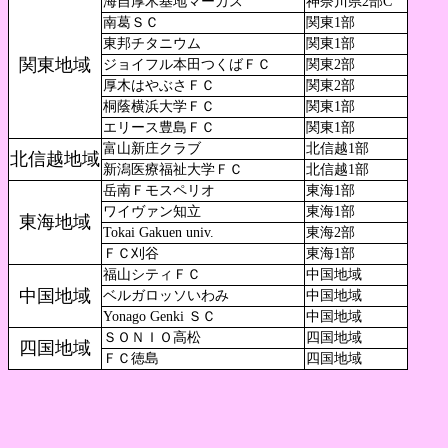
海自厚木基地マーカス
神奈川県2部C
南葛ＳＣ
関東1部
東邦チタニウム
関東1部
関東地域
ジョイフル本田つくばＦＣ
関東2部
厚木はやぶさＦＣ
関東2部
桐蔭横浜大学ＦＣ
関東1部
エリース豊島ＦＣ
関東1部
富山新庄クラブ
北信越1部
北信越地域
新潟医療福祉大学ＦＣ
北信越1部
岳南Ｆモスペリオ
東海1部
ワイヴァン知立
東海1部
東海地域
Tokai Gakuen univ.
東海2部
ＦＣ刈谷
東海1部
福山シティＦＣ
中国地域
中国地域
ベルガロッソいわみ
中国地域
Yonago Genki ＳＣ
中国地域
ＳＯＮＩＯ高松
四国地域
四国地域
ＦＣ徳島
四国地域