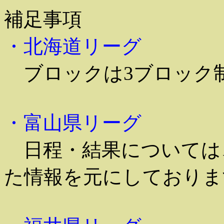
補足事項
・北海道リーグ
ブロックは3ブロック
・富山県リーグ
日程・結果については
た情報を元にしておりま