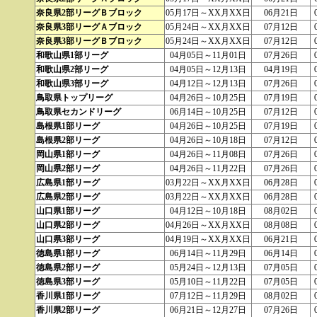
奈良県2部リーグＢブロック
05月17日～XX月XX日
06月21日
奈良県3部リーグＡブロック
05月24日～XX月XX日
07月12日
奈良県3部リーグＢブロック
05月24日～XX月XX日
07月12日
和歌山県1部リーグ
04月05日～11月01日
07月26日
和歌山県2部リーグ
04月05日～12月13日
04月19日
和歌山県3部リーグ
04月12日～12月13日
07月26日
鳥取県トップリーグ
04月26日～10月25日
07月19日
鳥取県セカンドリーグ
06月14日～10月25日
07月12日
島根県1部リーグ
04月26日～10月25日
07月19日
島根県2部リーグ
04月26日～10月18日
07月12日
岡山県1部リーグ
04月26日～11月08日
07月26日
岡山県2部リーグ
04月26日～11月22日
07月26日
広島県1部リーグ
03月22日～XX月XX日
06月28日
広島県2部リーグ
03月22日～XX月XX日
06月28日
山口県1部リーグ
04月12日～10月18日
08月02日
山口県2部リーグ
04月26日～XX月XX日
08月08日
山口県3部リーグ
04月19日～XX月XX日
06月21日
徳島県1部リーグ
06月14日～11月29日
06月14日
徳島県2部リーグ
05月24日～12月13日
07月05日
徳島県3部リーグ
05月10日～11月22日
07月05日
香川県1部リーグ
07月12日～11月29日
08月02日
香川県2部リーグ
06月21日～12月27日
07月26日