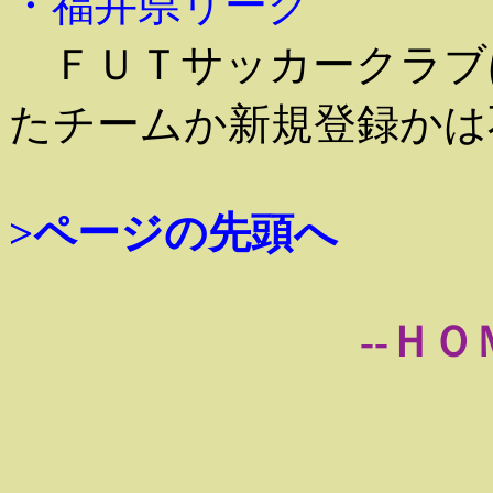
・福井県リーグ
ＦＵＴサッカークラブ
たチームか新規登録かは
>ページの先頭へ
--ＨＯ