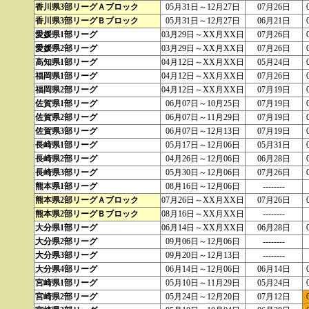
香川県3部リーグＡブロック
05月31日～12月27日
07月26日
香川県3部リーグＢブロック
05月31日～12月27日
06月21日
愛媛県1部リーグ
03月29日～XX月XX日
07月26日
愛媛県2部リーグ
03月29日～XX月XX日
07月26日
高知県1部リーグ
04月12日～XX月XX日
05月24日
福岡県1部リーグ
04月12日～XX月XX日
07月26日
福岡県2部リーグ
04月12日～XX月XX日
07月19日
佐賀県1部リーグ
06月07日～10月25日
07月19日
佐賀県2部リーグ
06月07日～11月29日
07月19日
佐賀県3部リーグ
06月07日～12月13日
07月19日
長崎県1部リーグ
05月17日～12月06日
05月31日
長崎県2部リーグ
04月26日～12月06日
06月28日
長崎県3部リーグ
05月30日～12月06日
07月26日
熊本県1部リーグ
08月16日～12月06日
--------
熊本県2部リーグＡブロック
07月26日～XX月XX日
07月26日
熊本県2部リーグＢブロック
08月16日～XX月XX日
--------
大分県1部リーグ
06月14日～XX月XX日
06月28日
大分県2部リーグ
09月06日～12月06日
--------
大分県3部リーグ
09月20日～12月13日
--------
大分県4部リーグ
06月14日～12月06日
06月14日
宮崎県1部リーグ
05月10日～11月29日
05月24日
宮崎県2部リーグ
05月24日～12月20日
07月12日