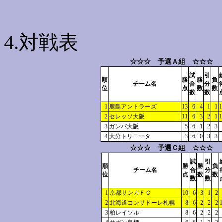
4.対戦表
☆☆☆ 予選Ａ組 ☆☆☆
試
引
順
勝
勝
負
チーム名
合
分
位
点
数
数
数
数
1
鹿島アントラーズ
13
6
4
1
1
1
2
セレッソ大阪
11
6
3
2
1
1
3
ガンバ大阪
5
6
1
2
3
4
大分トリニータ
3
6
0
3
3
☆☆☆ 予選Ｃ組 ☆☆☆
試
引
順
勝
勝
負
チーム名
合
分
位
点
数
数
数
数
1
京都サンガＦＣ
10
6
3
1
2
2
北海道コンサドーレ札幌
8
6
2
2
2
3
柏レイソル
8
6
2
2
2