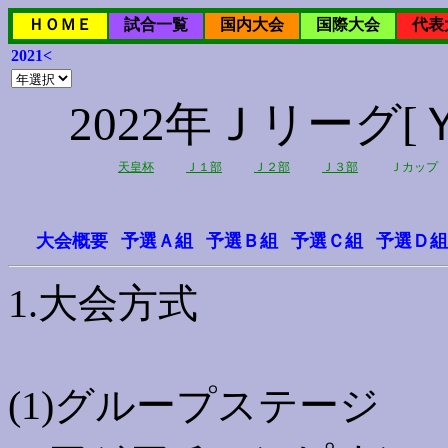
ＨＯＭＥ
試合一覧
国内大会
国際大会
代表
2021<
2022年Ｊリーグ
天皇杯
Ｊ１部
Ｊ２部
Ｊ３部
Ｊカップ
大会概要
予選Ａ組
予選Ｂ組
予選Ｃ組
予選Ｄ組
1.大会方式
(1)グループステージ