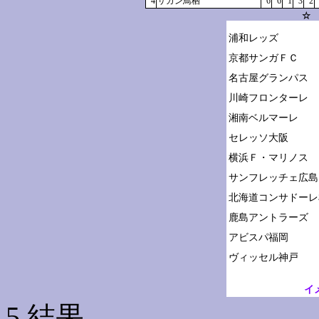
4
サガン鳥栖
6
6
1
3
2
☆ 
浦和レッズ

京都サンガＦＣ

名古屋グランパス

川崎フロンターレ

湘南ベルマーレ

セレッソ大阪

横浜Ｆ・マリノス

サンフレッチェ広島

北海道コンサドーレ
鹿島アントラーズ

アビスパ福岡

イ
5.結果