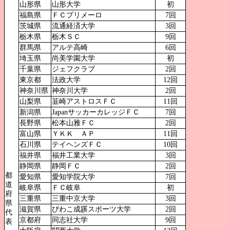
山形県
山形大学
初
福島県
ＦＣプリメーロ
7回
茨城県
流通経済大学
3回
栃木県
栃木ＳＣ
9回
群馬県
アルテ高崎
6回
埼玉県
尚美学園大学
初
千葉県
ジェフクラブ
2回
東京都
法政大学
12回
神奈川県
神奈川大学
2回
山梨県
韮崎アストロスＦＣ
11回
新潟県
JapanサッカーカレッジＦＣ
7回
長野県
松本山雅ＦＣ
2回
富山県
ＹＫＫ ＡＰ
11回
石川県
テイヘンズＦＣ
10回
福井県
福井工業大学
3回
静岡県
静岡ＦＣ
2回
都
愛知県
愛知学院大学
7回
道
岐阜県
ＦＣ岐阜
初
府
三重県
三重中京大学
3回
県
滋賀県
びわこ成蹊スポーツ大学
2回
代
京都府
同志社大学
9回
表