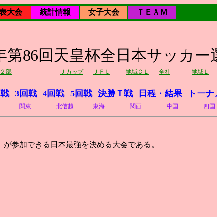
表大会
統計情報
女子大会
ＴＥＡＭ
06年第86回天皇杯全日本サッカー
２部
Ｊカップ
ＪＦＬ
地域ＣＬ
全社
地域Ｌ
回戦
3回戦
4回戦
5回戦
決勝Ｔ戦
日程・結果
トーナ
関東
北信越
東海
関西
中国
四国
）が参加できる日本最強を決める大会である。