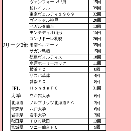
ヴァンフォーレ甲府
15回
柏レイソル
39回
東京ヴェルディ１９６９
32回
ヴィッセル神戸
20回
ベガルタ仙台
13回
モンテディオ山形
15回
コンサドーレ札幌
26回
Jリーグ2部
湘南ベルマーレ
35回
サガン鳥栖
15回
徳島ヴォルティス
18回
水戸ホーリーホック
11回
横浜ＦＣ
8回
ザスパ草津
4回
愛媛ＦＣ
8回
JFL
ＨｏｎｄａＦＣ
31回
大学
立命館大学
6回
北海道
ノルブリッツ北海道ＦＣ
3回
青森県
八戸大学
6回
岩手県
岩手大学
3回
秋田県
ＴＤＫ秋田
13回
宮城県
ソニー仙台ＦＣ
9回