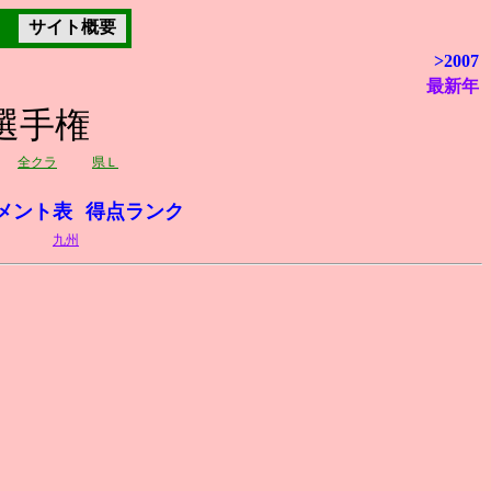
サイト概要
>2007
最新年
選手権
全クラ
県Ｌ
メント表
得点ランク
九州