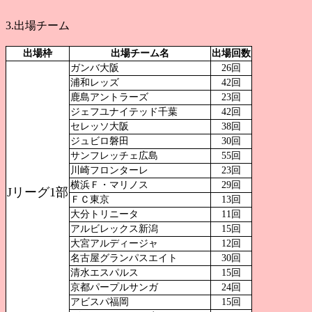
3.出場チーム
出場枠
出場チーム名
出場回数
ガンバ大阪
26回
浦和レッズ
42回
鹿島アントラーズ
23回
ジェフユナイテッド千葉
42回
セレッソ大阪
38回
ジュビロ磐田
30回
サンフレッチェ広島
55回
川崎フロンターレ
23回
横浜Ｆ・マリノス
29回
Jリーグ1部
ＦＣ東京
13回
大分トリニータ
11回
アルビレックス新潟
15回
大宮アルディージャ
12回
名古屋グランパスエイト
30回
清水エスパルス
15回
京都パープルサンガ
24回
アビスパ福岡
15回