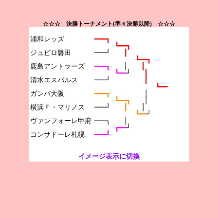
☆☆☆ 決勝トーナメント(準々決勝以降) ☆☆☆
浦和レッズ

━━━┓
┗━━┓
ジュビロ磐田

───┘　　
┃
┗━━┓
鹿島アントラーズ

━━━┓　　
│　　
┃
┗━━
┘　　
┃
清水エスパルス

───┘　　　　　
┃
┗━━
ガンバ大阪

━━━┓　　　　　
│
┗━━┓　　
│
横浜Ｆ・マリノス

───┘　　
┃　　
│
┗━━
┘
ヴァンフォーレ甲府

───┐　　│
┏━━
┘
━━━┛
イメージ表示に切換