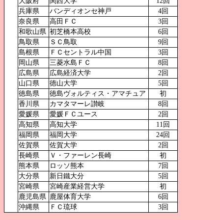
大阪府
関西大学
12回
兵庫県
バンディオンセ神戸
4回
奈良県
高田ＦＣ
3回
和歌山県
初芝橋本高校
6回
鳥取県
ＳＣ鳥取
9回
島根県
ＦＣセントラル中国
3回
岡山県
三菱水島ＦＣ
8回
広島県
広島経済大学
2回
山口県
徳山大学
5回
徳島県
徳島ヴォルティス・アマチュア
初
香川県
カマタマーレ讃岐
8回
愛媛県
愛媛ＦＣユース
2回
高知県
高知大学
11回
福岡県
福岡大学
24回
佐賀県
佐賀大学
2回
長崎県
Ｖ・ファーレン長崎
初
熊本県
ロッソ熊本
7回
大分県
新日鐵大分
5回
宮崎県
宮崎産業経営大学
初
鹿児島県
鹿屋体育大学
6回
沖縄県
ＦＣ琉球
3回