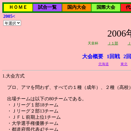
ＨＯＭＥ
試合一覧
国内大会
国際大会
代
2005<
20
天皇杯
Ｊ１部
Ｊ
大会概要
1回戦
2
北海道
東北
1.大会方式
プロ、アマを問わず、すべての１種（成年）、２種（高校
出場チームは以下の80チームである。
・Ｊリーグ１部18チーム
・Ｊリーグ２部13チーム
・ＪＦＬ前期上位1チーム
・大学選手権優勝チーム
・都道府県代表47チーム