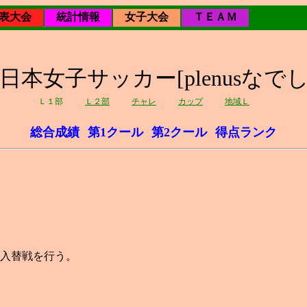
表大会
統計情報
女子大会
ＴＥＡＭ
1回日本女子サッカー[plenusなで
Ｌ１部
Ｌ２部
チャレ
カップ
地域Ｌ
総合成績
第1クール
第2クール
得点ランク
の入替戦を行う。