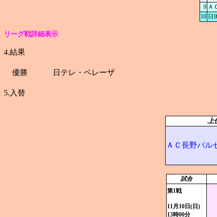
9
Ａ
10
日
リーグ戦詳細表示
4.結果
優勝
日テレ・ベレーザ
5.入替
上
ＡＣ長野パル
試合
第1戦
11月10日(日)
13時00分