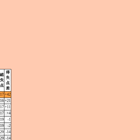
得
総
失
失
点
点
差
17
+42
16
+21
17
+11
17
+4
19
-1
19
-2
29
-14
29
-14