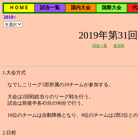
ＨＯＭＥ
試合一覧
国内大会
国際大会
代
2018<
2019年第3
試合一覧
皇后杯
1.大会方式
なでしこリーグ1部所属の10チームが参加する。
大会は2回戦総当りのリーグ戦を行う。
試合は前後半各45分の90分で行う。
10位のチームは自動降格となり、9位のチームは2部2位と
2.日程