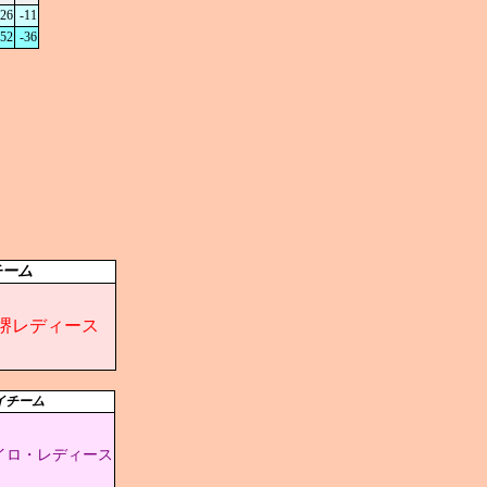
26
-11
52
-36
チーム
堺レディース
イチーム
イロ・レディース