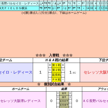
●
●
●
●
●
●
○
○
○
●
●
○
Ｃ長野パルセイロ・レディース
△
●
△
●
△
●
15
18
4
3
11
15
×
●
●
●
●
●
●
●
●
●
○
●
●
○
●
体大ＦＩＥＬＤＳ横浜
○
△
△
○
14
18
4
2
12
16
×
(○[勝]:勝点3,△[引分]:勝点1、下線はホームゲーム)
☆☆☆ 入替戦 ☆☆☆
位チーム
Ｈ＆Ａ戦の結果
下位
0
第１戦
0
1
第２戦
1
セイロ・レディース
１
１
セレッソ大阪
AG
－
延長戦
－
－
ＰＫ戦
－
☆ 個別試合結果 ☆
ホームチーム
結果
アウェ
0
前半
0
0
後半
0
セレッソ大阪堺レディース
０
０
ＡＣ長野パルセ
－
延長前半
－
－
延長後半
－