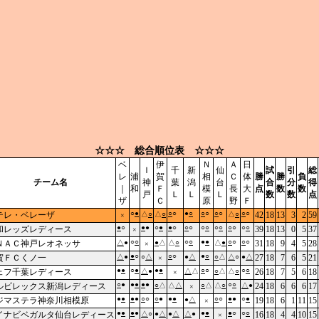
☆☆☆ 総合順位表 ☆☆☆
ベ
伊
Ｎ
Ａ
日
Ｉ
千
新
仙
試
引
総
レ
浦
賀
相
Ｃ
体
勝
勝
負
チーム名
神
葉
潟
台
合
分
得
｜
和
Ｆ
模
長
大
点
数
数
戸
Ｌ
Ｌ
Ｌ
数
数
点
ザ
Ｃ
原
野
Ｆ
○
●
○
○
●
○
○
○
○
○
○
○
テレ・ベレーザ
△
○
△
○
△
○
42
18
13
3
2
59
×
●
○
●
●
○
●
●
○
○
○
○
○
○
○
○
○
○
○
和レッズレディース
39
18
13
0
5
37
×
○
○
○
○
●
●
○
○
○
○
ＮＡＣ神戸レオネッサ
△
●
●
△
△
○
△
●
31
18
9
4
5
28
×
●
○
○
○
●
○
賀ＦＣくノ一
△
●
○
△
●
△
○
△
△
○
●
△
27
18
7
6
5
21
×
●
●
○
●
●
●
○
○
○
○
ェフ千葉レディース
△
●
△
△
○
△
△
○
26
18
7
5
6
18
×
○
●
●
●
●
●
○
○
ルビレックス新潟レディース
○
△
△
△
○
△
△
○
△
●
24
18
6
6
6
17
×
●
●
●
●
○
○
○
●
●
●
○
○
●
●
○
●
ジマステラ神奈川相模原
●
△
19
18
6
1
11
15
×
●
●
●
●
●
●
●
○
○
○
イナビベガルタ仙台レディース
△
○
●
△
●
△
△
●
16
18
4
4
10
15
×