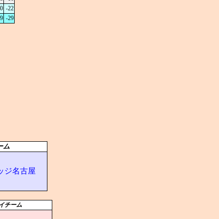
0
-22
9
-29
ーム
ッジ名古屋
イチーム