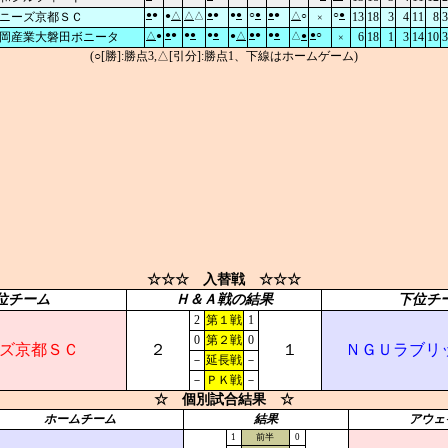
●
●
●
●
●
●
○
●
●
●
○
●
ニーズ京都ＳＣ
●
△
△
△
△
○
13
18
3
4
11
8
3
×
●
●
●
●
●
●
●
●
●
●
●
○
岡産業大磐田ボニータ
△
●
●
△
△
●
6
18
1
3
14
10
3
×
(○[勝]:勝点3,△[引分]:勝点1、下線はホームゲーム)
☆☆☆ 入替戦 ☆☆☆
位チーム
Ｈ＆Ａ戦の結果
下位チ
2
第１戦
1
0
第２戦
0
ズ京都ＳＣ
２
１
ＮＧＵラブリ
－
延長戦
－
－
ＰＫ戦
－
☆ 個別試合結果 ☆
ホームチーム
結果
アウェ
1
前半
0