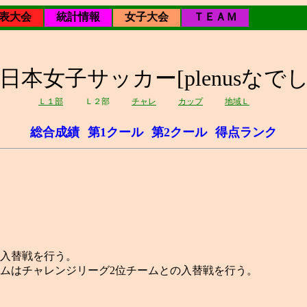
表大会
統計情報
女子大会
ＴＥＡＭ
1回日本女子サッカー[plenusなで
Ｌ１部
Ｌ２部
チャレ
カップ
地域Ｌ
総合成績
第1クール
第2クール
得点ランク
の入替戦を行う。
ムはチャレンジリーグ2位チームとの入替戦を行う。