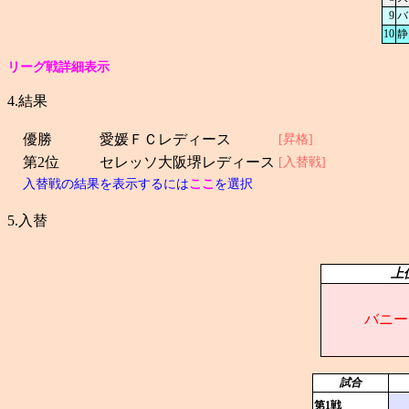
9
バ
10
静
リーグ戦詳細表示
4.結果
優勝
愛媛ＦＣレディース
[昇格]
第2位
セレッソ大阪堺レディース
[入替戦]
入替戦の結果を表示するには
ここ
を選択
5.入替
上
バニー
試合
第1戦