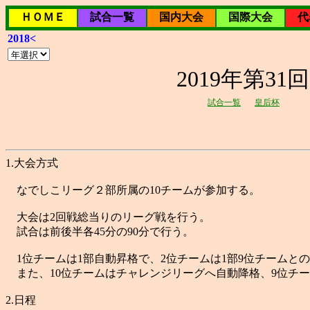
ＨＯＭＥ
試合一覧
国内大会
国際大会
代
2018<
2019年第3
試合一覧
皇后杯
1.大会方式
なでしこリーグ２部所属の10チームが参加する。
大会は2回戦総当りのリーグ戦を行う。
試合は前後半各45分の90分で行う。
1位チームは1部自動昇格で、2位チームは1部9位チームと
また、10位チームはチャレンジリーグへ自動降格、9位チー
2.日程