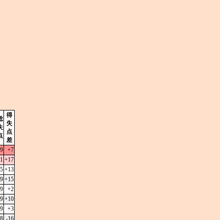
得
総
失
失
点
点
差
9
+7
1
+17
5
+13
9
+15
9
+2
9
+10
9
+3
8
-16