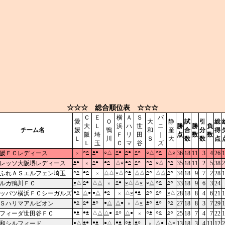
☆☆☆ 総合順位表 ☆☆☆
Ｃ
Ｅ
横
Ａ
Ｓ
バ
愛
Ｏ
大
静
試
引
総
大
Ｌ
浜
ハ
世
ニ
勝
勝
負
チーム名
媛
鴨
和
産
合
分
得
阪
埼
Ｆ
リ
田
｜
点
数
数
Ｌ
川
Ｓ
大
数
数
点
Ｌ
玉
Ｃ
マ
谷
ズ
○
○
●
●
○
●
○
●
○
○
○
○
媛ＦＣレディース
○
△
○
△
△
○
36
18
11
3
4
26
1
×
●
●
○
●
●
○
●
○
○
○
○
○
○
○
レッソ大阪堺レディース
△
○
○
△
35
18
11
2
5
38
2
×
○
○
●
○
○
●
○
○
○
○
ふれＡＳエルフェン埼玉
△
△
○
△
△
△
△
△
34
18
9
7
2
28
1
×
○
●
○
●
○
○
○
○
ルカ鴨川ＦＣ
●
△
△
△
○
△
△
○
○
△
33
18
9
6
3
24
×
●
○
●
○
●
●
○
○
○
○
ッパツ横浜ＦＣシーガルズ
△
●
●
△
△
○
○
△
28
18
8
4
6
21
1
×
●
○
○
●
●
○
●
○
●
○
○
○
Ｓハリマアルビオン
●
△
△
●
△
○
27
18
8
3
7
29
1
×
●
●
●
●
○
○
○
●
○
○
○
○
フィーダ世田谷ＦＣ
△
△
△
●
△
●
25
18
7
4
7
22
1
×
●
●
●
●
●
●
○
●
●
○
和シルフィード
●
△
●
△
△
●
△
○
13
18
3
4
11
12
2
×