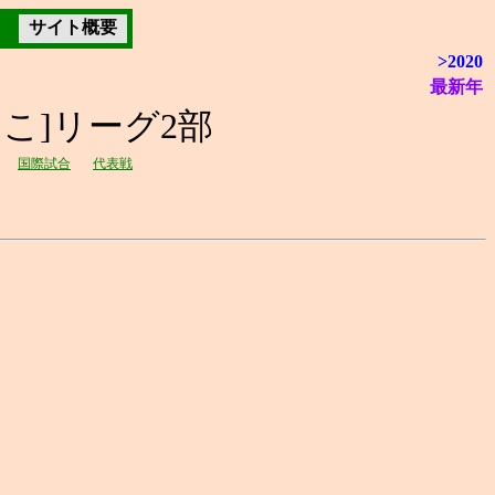
サイト概要
>2020
最新年
しこ]リーグ2部
国際試合
代表戦