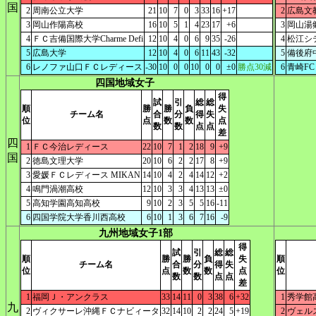
国
2
周南公立大学
21
10
7
0
3
33
16
+17
2
広島文
3
岡山作陽高校
16
10
5
1
4
23
17
+6
3
岡山湯郷B
4
ＦＣ吉備国際大学Charme Defi
12
10
4
0
6
9
35
-26
4
松江シテ
5
広島大学
12
10
4
0
6
11
43
-32
5
備後府
6
レノファ山口ＦＣレディース
-30
10
0
0
10
0
0
±0
勝点30減
6
青崎FC 
四国地域女子
得
試
引
総
総
順
勝
勝
負
失
チーム名
合
分
得
失
位
点
数
数
点
数
数
点
点
差
四
1
ＦＣ今治レディース
22
10
7
1
2
18
9
+9
国
2
徳島文理大学
20
10
6
2
2
17
8
+9
3
愛媛ＦＣレディース MIKAN
14
10
4
2
4
14
12
+2
4
鳴門渦潮高校
12
10
3
3
4
13
13
±0
5
高知学園高知高校
9
10
2
3
5
5
16
-11
6
四国学院大学香川西高校
6
10
1
3
6
7
16
-9
九州地域女子1部
得
試
引
総
総
順
勝
勝
負
失
順
チーム名
合
分
得
失
位
点
数
数
点
位
数
数
点
点
差
1
福岡Ｊ・アンクラス
33
14
11
0
3
38
6
+32
1
秀学館
九
2
ヴィクサーレ沖縄ＦＣナビィータ
32
14
10
2
2
24
5
+19
2
ヴェル