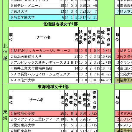
6
日テレ・メニーナ
18
14
5
3
6
29
23
+6
6
慶應義
7
東洋大学
13
14
3
4
7
23
30
-7
7
順天堂
8
尚美学園大学
6
14
1
3
10
17
48
-31
北信越地域女子1部
得
試
引
総
総
順
勝
勝
負
失
順
チーム名
合
分
得
失
位
点
数
数
点
位
数
数
点
点
差
北
1
JAPANサッカーカレッジレディース
28
10
9
1
0
46
5
+41
1
ＭＦＣ
信
2
新潟医療福祉大学
21
10
7
0
3
42
16
+26
2
佐久長
越
3
アルビレックス新潟レディースＵ１８
17
10
5
2
3
31
12
+19
3
グラン
4
福井工業大付属福井高校
14
10
4
2
4
19
18
+1
4
富山レ
5
ＡＣ長野パルセイロ・シュヴェスター
7
10
2
1
7
16
41
-25
5
北陸大
6
ＡＣ信州大学
0
10
0
0
10
2
64
-62
6
福井工
東海地域女子1部
得
試
引
総
総
順
勝
勝
負
失
順
チーム名
合
分
得
失
位
点
数
数
点
位
数
数
点
点
差
東
1
藤枝順心高校
26
10
8
2
0
30
5
+25
1
名古屋
海
2
ヴィアティン三重レディース
19
10
6
1
3
26
19
+7
2
ルクレ
3
愛知東邦大学
17
10
5
2
3
31
16
+15
3
NGU
4
磐田東高校
13
10
4
1
5
17
20
-3
4
常葉大