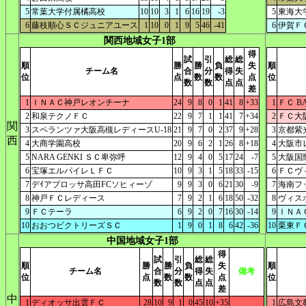
5
常葉大学付属橘高校
10
10
3
1
6
16
19
-3
5
東海大
6
藤枝順心ＳＣジュニアユース
1
10
0
1
9
5
46
-41
6
伊賀Ｆ
関西地域女子1部
得
試
引
総
総
順
勝
勝
負
失
順
チーム名
合
分
得
失
位
点
数
数
点
位
数
数
点
点
差
1
ＩＮＡＣ神戸レオンチーナ
24
9
8
0
1
41
8
+33
1
ＦＣ B
2
和泉テクノＦＣ
22
9
7
1
1
41
7
+34
2
ＦＣ大阪
関
3
スペランツァ大阪高槻レディースU-18
21
9
7
0
2
37
9
+28
3
京都紫
西
4
大商学園高校
20
9
6
2
1
26
8
+18
4
大阪市
5
NARA GENKI ＳＣ卑弥呼
12
9
4
0
5
17
24
-7
5
大阪国
6
宝塚エルパイレＬＦＣ
10
9
3
1
5
18
33
-15
6
ＦＣヴ
7
デｲアブロッサ高田FCソヒィーゾ
9
9
3
0
6
21
30
-9
7
海南フ
8
神戸ＦＣレディース
7
9
2
1
6
18
50
-32
8
ヴィス
9
ＦＣテーラ
6
9
2
0
7
16
30
-14
9
ＩＮＡＣ
10
おおつビクトリーズＳＣ
1
9
0
1
8
6
42
-36
10
栗東Ｆ
中国地域女子1部
得
試
引
総
総
順
勝
勝
負
失
順
チーム名
合
分
得
失
備考
位
点
数
数
点
位
数
数
点
点
差
中
1
ディオッサ出雲ＦＣ
28
10
9
1
0
45
10
+35
1
広島文