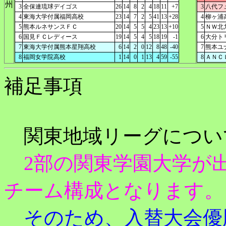
州
3
全保連琉球デイゴス
26
14
8
2
4
18
11
+7
3
八代フ
4
東海大学付属福岡高校
23
14
7
2
5
41
13
+28
4
柳ヶ浦
5
熊本ルネサンスＦＣ
20
14
5
5
4
23
13
+10
5
ＮＷ北
6
国見ＦＣレディース
19
14
5
4
5
18
19
-1
6
大分ト
7
東海大学付属熊本星翔高校
6
14
2
0
12
8
48
-40
7
熊本ユ
8
福岡女学院高校
1
14
0
1
13
4
59
-55
8
ＡＮＣ
補足事項
関東地域リーグについ
2部の関東学園大学が出
チーム構成となります。
そのため、入替大会優