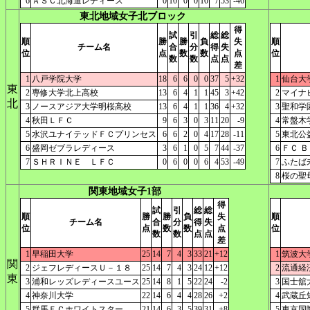
6
ＡＳＣ北海道レディース
0
10
0
0
10
7
53
-46
東北地域女子北ブロック
得
試
引
総
総
順
勝
勝
負
失
順
チーム名
合
分
得
失
位
点
数
数
点
位
数
数
点
点
差
1
八戸学院大学
18
6
6
0
0
37
5
+32
1
仙台大
東
2
専修大学北上高校
13
6
4
1
1
45
3
+42
2
マイナ
北
3
ノースアジア大学明桜高校
13
6
4
1
1
36
4
+32
3
聖和学
4
秋田ＬＦＣ
9
6
3
0
3
11
20
-9
4
常盤木
5
水沢ユナイテッドＦＣプリンセス
6
6
2
0
4
17
28
-11
5
東北公
6
盛岡ゼブラレディース
3
6
1
0
5
7
44
-37
6
ＦＣ 
7
ＳＨＲＩＮＥ ＬＦＣ
0
6
0
0
6
4
53
-49
7
ふたば
8
桜の聖
関東地域女子1部
得
試
引
総
総
順
勝
勝
負
失
順
チーム名
合
分
得
失
位
点
数
数
点
位
数
数
点
点
差
1
早稲田大学
25
14
7
4
3
33
21
+12
1
筑波大
関
2
ジェフレディースＵ－１８
25
14
7
4
3
24
12
+12
2
流通経
東
3
浦和レッズレディースユース
25
14
8
1
5
22
24
-2
3
国士舘
4
神奈川大学
22
14
6
4
4
28
26
+2
4
武蔵丘
5
群馬ＦＣホワイトスター
21
14
6
3
5
39
31
+8
5
東京国