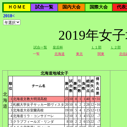
ＨＯＭＥ
試合一覧
国内大会
国際大会
代表
2018<
2019年
試合一覧
皇后杯
Ｌ１部
Ｌ２部
一覧
北海道
東北
関東
北信
北海道地域女子
得
試
引
総
総
順
勝
勝
負
失
チーム名
合
分
得
失
位
点
数
数
点
数
数
点
点
差
北
1
北海道文教大明清高校
25
10
8
1
1
40
9
+31
海
2
札幌大学女子サッカー部ヴィスタ
20
10
6
2
2
28
12
+16
道
3
北海道大谷室蘭高校
19
10
5
4
1
25
12
+13
4
北海道リラ・コンサドーレ
12
10
3
3
4
15
22
-7
5
クラブフィールズ・リンダ
8
10
2
2
6
15
22
-7