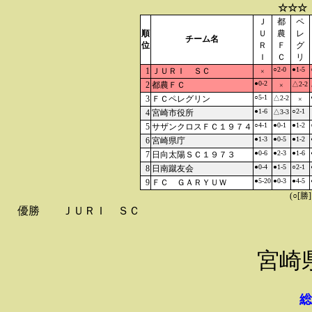
☆☆☆
Ｊ
都
ペ
順
Ｕ
農
レ
チーム名
位
Ｒ
Ｆ
グ
Ｉ
Ｃ
リ
○2-0
●1-5
1
ＪＵＲＩ ＳＣ
×
●0-2
2
都農ＦＣ
△2-2
×
○5-1
3
ＦＣペレグリン
△2-2
×
●1-6
○2-1
4
宮崎市役所
△3-3
○4-1
●0-1
●1-2
5
サザンクロスＦＣ１９７４
●1-3
●0-5
●1-2
6
宮崎県庁
●0-6
●2-3
●1-6
7
日向太陽ＳＣ１９７３
●0-4
●1-5
○2-1
8
日南蹴友会
●5-20
●0-3
●4-5
9
ＦＣ ＧＡＲＹＵＷ
(○[勝
優勝
ＪＵＲＩ ＳＣ
宮崎
総