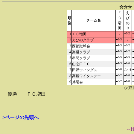
☆☆☆
Ｆ
え
順
Ｃ
び
チーム名
位
増
の
田
Ｃ
○3-2
○
1
ＦＣ増田
×
●2-3
●
2
えびのクラブ
×
●1-3
○3-2
3
西都蹴球会
●1-5
●1-2
●
4
楽蹴クラブ
●0-5
●0-5
●
5
串間クラブ
●1-3
●1-6
○
6
山之口ＦＣ
●0-8
●
7
田野ウィングス
△4-4
●0-2
●1-6
●
8
高鍋ワイタンデー
●3-7
●1-8
○
9
旭陽会
(○[勝
優勝
ＦＣ増田
>ページの先頭へ
--