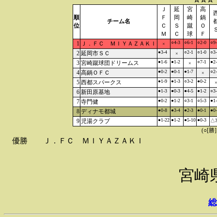
Ｊ
延
宮
高
順
Ｆ
岡
崎
鍋
チーム名
位
Ｃ
Ｓ
蹴
Ｏ
Ｍ
Ｃ
球
Ｆ
○4-3
○6-1
○2-0
○9
1
Ｊ．ＦＣ ＭＩＹＡＺＡＫＩ
×
●3-4
○2-1
○1-0
○3
2
延岡市ＳＣ
×
●1-6
●1-2
○7-1
●2
3
宮崎蹴球団ドリームス
×
●0-2
●0-1
●1-7
○2
4
高鍋ＯＦＣ
×
●1-9
●1-3
○3-2
●0-2
5
西都スパークス
●1-3
●0-3
●4-5
●1-2
○3
6
新田原基地
●0-2
●1-2
○3-1
○5-3
●1
7
寺門健
●0-8
●3-4
●2-3
●0-1
●0
8
ディナモ都城
●1-22
●1-2
●5-10
●0-3
9
児湯クラブ
△3
(○[勝
優勝
Ｊ．ＦＣ ＭＩＹＡＺＡＫＩ
宮崎
総