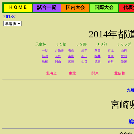
ＨＯＭＥ
試合一覧
国内大会
国際大会
代表
2013<
2014年
天皇杯
Ｊ１部
Ｊ２部
Ｊ３部
Ｊカップ
一覧
北海道
青森
岩手
秋田
宮城
山形
新潟
長野
富山
石川
福井
静岡
愛知
島根
岡山
広島
山口
徳島
香川
愛媛
北海道
東北
関東
北信越
九州
宮崎
総
☆☆☆