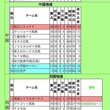
中国地域
得
試
引
総
総
順
勝
勝
負
失
チーム名
合
分
得
失
位
点
数
数
点
数
数
点
点
差
1
松江シティＦＣ
38
18
12
2
4
50
20
+30
2
デッツォーラ島根
34
18
10
4
4
46
31
+15
中
3
三菱水島ＦＣ
33
18
10
3
5
41
23
+18
国
4
ＳＲＣ広島
32
18
9
5
4
68
35
+33
5
ＪＸエネルギー水島
28
18
8
4
6
41
50
-9
6
富士ゼロックス広島
26
18
8
2
8
30
28
+2
7
ＮＴＮ岡山
21
18
6
3
9
30
39
-9
8
佐川急便中国(広島)
20
18
5
5
8
27
37
-10
9
ＦＣ宇部ヤーマン
17
18
5
2
11
37
53
-16
10
日立笠戸
5
18
1
2
15
10
64
-54
四国地域
得
試
引
総
総
順
勝
勝
負
失
チーム名
合
分
得
失
備考
位
点
数
数
点
数
数
点
点
差
1
高知ＵトラスターＦＣ
37
14
12
1
1
79
14
+65
四
2
アイゴッソ高知
34
14
11
1
2
82
17
+65
旧南国高知ＦＣ
国
3
ＦＣ今治
34
14
11
1
2
78
16
+62