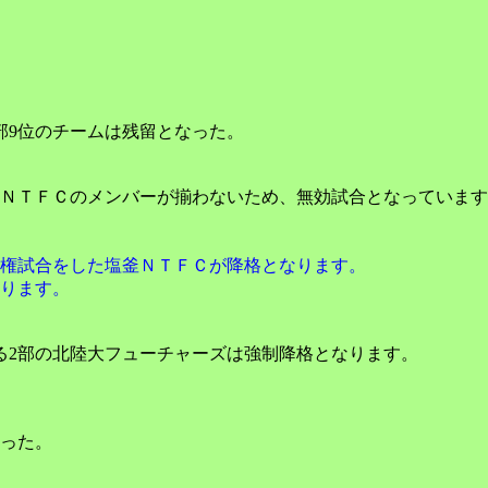
部9位のチームは残留となった。
釜ＮＴＦＣのメンバーが揃わないため、無効試合となっていま
棄権試合をした塩釜ＮＴＦＣが降格となります。
ります。
る2部の北陸大フューチャーズは強制降格となります。
った。