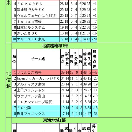
東
4
ＦＣ ＫＯＲＥＡ
28
18
8
4
6
26
25
+1
5
流通経済大学ＦＣ
25
18
7
4
7
29
28
+1
6
ヴェルフェたかはら那須
25
18
6
7
5
25
24
+1
7
ｔｏｎａｎ前橋
22
18
6
4
8
26
33
-7
8
日立ビルシステム
19
18
5
4
9
22
38
-16
9
さいたまＳＣ
13
18
3
4
11
21
37
-16
10
エリースＦＣ東京
7
18
1
4
13
14
43
-29
北信越地域1部
得
試
引
総
総
順
勝
勝
負
失
チーム名
合
分
得
失
位
点
数
数
点
数
数
点
点
差
1
サウルコス福井
39
14
13
0
1
48
5
+43
北
2
JapanサッカーカレッジＦＣ
34
14
11
1
2
43
15
+28
信
3
アルティスタ東御
28
14
9
1
4
39
20
+19
越
4
上田ジェンシャン
21
14
6
3
5
28
27
+1
5
ヴァリエンテ富山
11
14
3
2
9
14
33
-19
6
ＦＣアンテロープ塩尻
11
14
3
2
9
15
38
-23
7
ＦＣ北陸
10
14
2
4
8
18
34
-16
8
坂井フェニックス
7
14
2
1
11
14
47
-33
東海地域1部
得
試
引
総
総
順
勝
勝
負
失