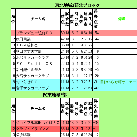
東北地域2部北ブロック
得
試
引
総
総
順
勝
勝
負
失
チーム名
合
分
得
失
備考
位
点
数
数
点
数
数
点
点
差
1
ブランデュー弘前ＦＣ
50
18
16
2
0
64
10
+54
2
猿田興業
42
18
13
3
2
59
15
+44
3
ＴＤＫ親和会
36
18
11
3
4
36
25
+11
4
秋田大学医学部
24
18
6
6
6
24
33
-9
5
水沢サッカークラブ
23
18
7
2
9
31
28
+3
6
ＦＣ Ｆｕｊｉ ０８
22
18
6
4
8
26
41
-15
7
新日鐵住金釜石
21
18
6
3
9
34
29
+5
8
大宮サッカークラブ
13
18
3
4
11
27
47
-20
9
おいらせＦＣ
11
18
3
2
13
20
51
-31
旧おいらせ町サッカー
10
岩手サッカークラブ
11
18
2
5
11
23
65
-42
関東地域2部
得
試
引
総
総
順
勝
勝
負
失
チーム名
合
分
得
失
位
点
数
数
点
数
数
点
点
差
1
ジョイフル本田つくばＦＣ
41
18
13
2
3
55
21
+34
2
クラブ・ドラゴンズ
33
18
10
3
5
42
31
+11
3
横浜猛蹴
26
18
7
5
6
28
30
-2