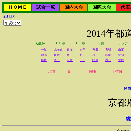
ＨＯＭＥ
試合一覧
国内大会
国際大会
代表
2013<
2014年
天皇杯
Ｊ１部
Ｊ２部
Ｊ３部
Ｊカップ
一覧
北海道
青森
岩手
秋田
宮城
山形
新潟
長野
富山
石川
福井
静岡
愛知
島根
岡山
広島
山口
徳島
香川
愛媛
北海道
東北
関東
北信越
関西
京都
総
☆☆☆