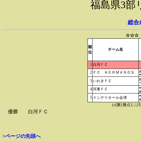
福島県3部
総合
☆☆☆
順
チーム名
位
1
白河ＦＣ
●
2
ＦＣ ＨＥＲＭＡＮＯＳ
●
●
3
いわきＦＣ
○
●
4
河東ＦＣ
●
●
5
インテリオール会津
●
(○[勝]:勝点3,
優勝
白河ＦＣ
>ページの先頭へ