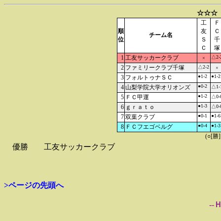
☆☆☆
工
Ｆ
順
友
Ｃ
チーム名
位
Ｓ
千
Ｃ
塚
1
工友サッカークラブ
△2-
×
2
ファミリークラブ千塚
△2-2
×
●1-2
●1-2
3
フォルトゥナＳＣ
●0-2
4
山梨学院大学オリオンズ
△1-
●1-2
5
ＦＣ甲運
△0-
●1-3
6
ｇｒａｔｏ
△0-
●0-1
●1-6
7
双葉クラブ
●0-4
●1-3
8
ＦＣフエゴベルグ
(○[勝
優勝
工友サッカークラブ
>ページの先頭へ
--