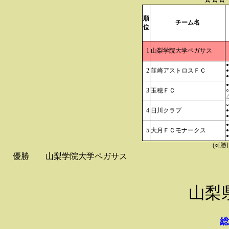
順
チーム名
位
1
山梨学院大学ペガサス
●
2
韮崎アストロスＦＣ
●
●
●
3
玉穂ＦＣ
○
△
○
4
日川クラブ
●
●
●
5
大月ＦＣモナークス
●
●
(○[勝
優勝
山梨学院大学ペガサス
山梨
総