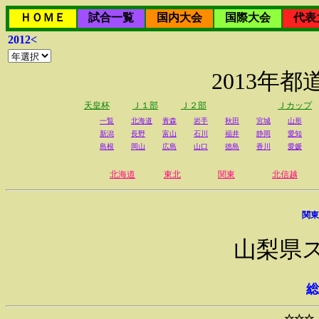
ＨＯＭＥ
試合一覧
国内大会
国際大会
代表
2012<
2013年
天皇杯
Ｊ１部
Ｊ２部
Ｊカップ
一覧
北海道
青森
岩手
秋田
宮城
山形
新潟
長野
富山
石川
福井
静岡
愛知
島根
岡山
広島
山口
徳島
香川
愛媛
北海道
東北
関東
北信越
関東
山梨県
総
☆☆☆