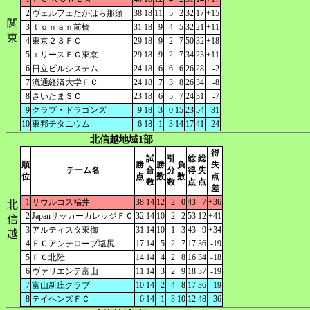
2
ヴェルフェたかはら那須
38
18
11
5
2
32
17
+15
関
3
ｔｏｎａｎ前橋
31
18
9
4
5
32
21
+11
東
4
東京２３ＦＣ
29
18
9
2
7
50
32
+18
5
エリースＦＣ東京
29
18
9
2
7
34
23
+11
6
日立ビルシステム
24
18
6
6
6
26
28
-2
7
流通経済大学ＦＣ
24
18
7
3
8
26
34
-8
8
さいたまＳＣ
23
18
6
5
7
24
31
-7
9
クラブ・ドラゴンズ
9
18
3
0
15
23
54
-31
10
東邦チタニウム
6
18
1
3
14
17
41
-24
北信越地域1部
得
試
引
総
総
順
勝
勝
負
失
チーム名
合
分
得
失
位
点
数
数
点
数
数
点
点
差
1
サウルコス福井
38
14
12
2
0
43
7
+36
北
2
JapanサッカーカレッジＦＣ
32
14
10
2
2
53
12
+41
信
3
アルティスタ東御
31
14
10
1
3
43
9
+34
越
4
ＦＣアンテロープ塩尻
17
14
5
2
7
17
36
-19
5
ＦＣ北陸
14
14
4
2
8
16
34
-18
6
ヴァリエンテ富山
11
14
3
2
9
18
37
-19
7
富山新庄クラブ
10
14
2
4
8
17
36
-19
8
テイヘンズＦＣ
6
14
1
3
10
12
48
-36