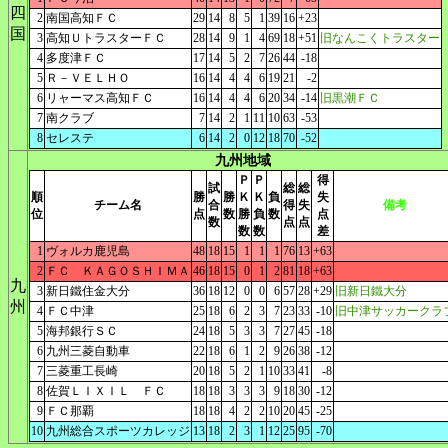
四
2
南国高知ＦＣ
29
14
8
5
1
39
16
+23
国
3
高知ＵトラスターＦＣ
28
14
9
1
4
69
18
+51
旧なんこくトラスター
4
多度津ＦＣ
17
14
5
2
7
26
44
-18
5
Ｒ－ＶＥＬＨＯ
16
14
4
4
6
19
21
-2
6
リャーマス高知ＦＣ
16
14
4
4
6
20
34
-14
旧黒潮ＦＣ
7
南クラブ
7
14
2
1
11
10
63
-53
8
セレステ
6
14
2
0
12
18
70
-52
九州地域
Ｐ
Ｐ
得
試
総
総
順
勝
勝
Ｋ
Ｋ
負
失
チーム名
合
得
失
備考
位
点
数
勝
負
数
点
数
点
点
数
数
差
1
ヴォルカ鹿児島
48
18
15
1
1
1
76
13
+63
2
ＦＣ ＫＡＧＯＳＨＩＭＡ
46
18
15
0
1
2
81
18
+63
九
3
新日鐵住金大分
36
18
12
0
0
6
57
28
+29
旧新日鐵大分
州
4
ＦＣ中津
25
18
6
2
3
7
23
33
-10
旧中津サッカークラ
5
海邦銀行ＳＣ
24
18
5
3
3
7
27
45
-18
6
九州三菱自動車
22
18
6
1
2
9
26
38
-12
7
三菱重工長崎
20
18
5
2
1
10
33
41
-8
8
佐賀ＬＩＸＩＬ ＦＣ
18
18
3
3
3
9
18
30
-12
9
ＦＣ那覇
18
18
4
2
2
10
20
45
-25
10
九州総合スポーツカレッジ
13
18
2
3
1
12
25
95
-70