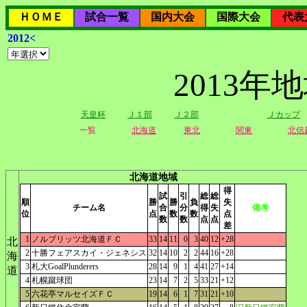
ＨＯＭＥ
試合一覧
国内大会
国際大会
代表
2012<
2013
天皇杯
Ｊ１部
Ｊ２部
Ｊカップ
一覧
北海道
東北
関東
北信
北海道地域
得
試
引
総
総
順
勝
勝
負
失
チーム名
合
分
得
失
備考
位
点
数
数
点
数
数
点
点
差
1
ノルブリッツ北海道ＦＣ
33
14
11
0
3
40
12
+28
北
2
十勝フェアスカイ・ジェネシス
32
14
10
2
2
44
16
+28
海
3
札大GoalPlunderers
28
14
9
1
4
41
27
+14
道
4
札幌蹴球団
23
14
7
2
5
33
21
+12
5
六花亭マルセイズＦＣ
19
14
6
1
7
31
21
+10