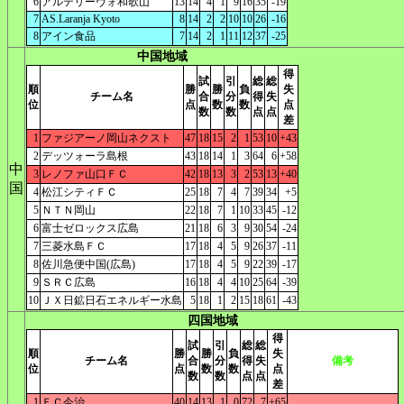
6
アルテリーヴォ和歌山
13
14
4
1
9
16
35
-19
7
AS.Laranja Kyoto
8
14
2
2
10
10
26
-16
8
アイン食品
7
14
2
1
11
12
37
-25
中国地域
得
試
引
総
総
順
勝
勝
負
失
チーム名
合
分
得
失
位
点
数
数
点
数
数
点
点
差
1
ファジアーノ岡山ネクスト
47
18
15
2
1
53
10
+43
2
デッツォーラ島根
43
18
14
1
3
64
6
+58
中
3
レノファ山口ＦＣ
42
18
13
3
2
53
13
+40
国
4
松江シティＦＣ
25
18
7
4
7
39
34
+5
5
ＮＴＮ岡山
22
18
7
1
10
33
45
-12
6
富士ゼロックス広島
21
18
6
3
9
30
54
-24
7
三菱水島ＦＣ
17
18
4
5
9
26
37
-11
8
佐川急便中国(広島)
17
18
4
5
9
22
39
-17
9
ＳＲＣ広島
16
18
4
4
10
25
64
-39
10
ＪＸ日鉱日石エネルギー水島
5
18
1
2
15
18
61
-43
四国地域
得
試
引
総
総
順
勝
勝
負
失
チーム名
合
分
得
失
備考
位
点
数
数
点
数
数
点
点
差
1
ＦＣ今治
40
14
13
1
0
72
7
+65