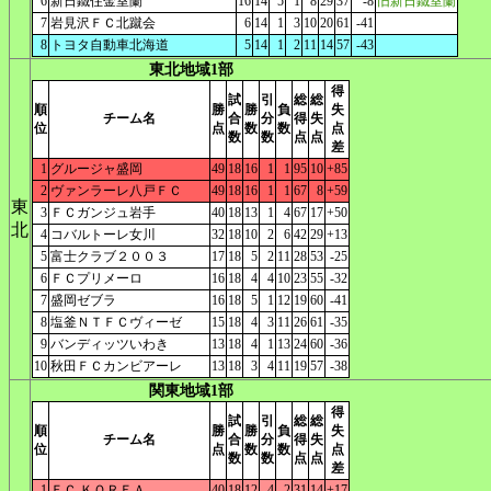
6
新日鐵住金室蘭
16
14
5
1
8
29
37
-8
旧新日鐵室蘭
7
岩見沢ＦＣ北蹴会
6
14
1
3
10
20
61
-41
8
トヨタ自動車北海道
5
14
1
2
11
14
57
-43
東北地域1部
得
試
引
総
総
順
勝
勝
負
失
チーム名
合
分
得
失
位
点
数
数
点
数
数
点
点
差
1
グルージャ盛岡
49
18
16
1
1
95
10
+85
2
ヴァンラーレ八戸ＦＣ
49
18
16
1
1
67
8
+59
東
3
ＦＣガンジュ岩手
40
18
13
1
4
67
17
+50
北
4
コバルトーレ女川
32
18
10
2
6
42
29
+13
5
富士クラブ２００３
17
18
5
2
11
28
53
-25
6
ＦＣプリメーロ
16
18
4
4
10
23
55
-32
7
盛岡ゼブラ
16
18
5
1
12
19
60
-41
8
塩釜ＮＴＦＣヴィーゼ
15
18
4
3
11
26
61
-35
9
バンディッツいわき
13
18
4
1
13
24
60
-36
10
秋田ＦＣカンビアーレ
13
18
3
4
11
19
57
-38
関東地域1部
得
試
引
総
総
順
勝
勝
負
失
チーム名
合
分
得
失
位
点
数
数
点
数
数
点
点
差
1
ＦＣ ＫＯＲＥＡ
40
18
12
4
2
31
14
+17