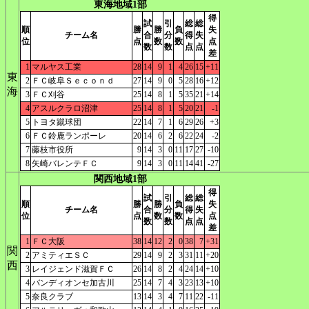
東海地域1部
得
試
引
総
総
順
勝
勝
負
失
チーム名
合
分
得
失
位
点
数
数
点
数
数
点
点
差
1
マルヤス工業
28
14
9
1
4
26
15
+11
東
2
ＦＣ岐阜Ｓｅｃｏｎｄ
27
14
9
0
5
28
16
+12
海
3
ＦＣ刈谷
25
14
8
1
5
35
21
+14
4
アスルクラロ沼津
25
14
8
1
5
20
21
-1
5
トヨタ蹴球団
22
14
7
1
6
29
26
+3
6
ＦＣ鈴鹿ランポーレ
20
14
6
2
6
22
24
-2
7
藤枝市役所
9
14
3
0
11
17
27
-10
8
矢崎バレンテＦＣ
9
14
3
0
11
14
41
-27
関西地域1部
得
試
引
総
総
順
勝
勝
負
失
チーム名
合
分
得
失
位
点
数
数
点
数
数
点
点
差
1
ＦＣ大阪
38
14
12
2
0
38
7
+31
関
2
アミティエＳＣ
29
14
9
2
3
31
11
+20
西
3
レイジェンド滋賀ＦＣ
26
14
8
2
4
24
14
+10
4
バンディオンセ加古川
25
14
7
4
3
23
13
+10
5
奈良クラブ
13
14
3
4
7
11
22
-11