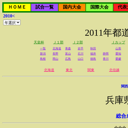
ＨＯＭＥ
試合一覧
国内大会
国際大会
代表
2010<
2011年
天皇杯
Ｊ１部
Ｊ２部
Ｊカップ
一覧
北海道
青森
岩手
秋田
山形
新潟
長野
富山
石川
福井
静岡
愛知
島根
岡山
広島
山口
徳島
香川
愛媛
北海道
東北
関東
北信越
関西
兵庫
総合
☆☆☆