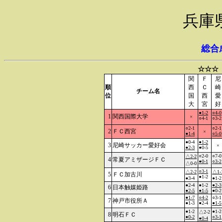
兵庫
総合
☆☆☆
関
Ｆ
尼
順
西
Ｃ
崎
チーム名
位
国
西
愛
大
宮
好
●1-2
○4-0
1
関西国際大学
×
○4-1
○3-2
○2-1
○2-1
2
ＦＣ西宮
×
●1-4
○5-0
●0-4
●1-2
3
尼崎サッカー愛好会
×
●2-3
●0-5
○2-0
○7-0
△2-2
4
常夏アミザージＦＣ
●0-1
○3-2
△0-0
○3-1
△2-2
△1-
5
ＦＣ加古川
●1-2
●3-4
●1-2
●2-4
●1-2
●2-3
6
日本触媒姫路
●2-5
●1-5
●0-2
●1-7
○4-2
○3-1
7
神戸市役所Ａ
●1-3
●2-4
●1-5
●1-2
●1-2
△2-2
8
明石ＦＣ
●0-2
○3-1
●0-4