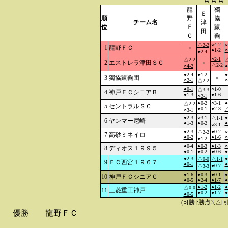
龍
獨
Ｅ
順
野
協
チーム名
津
位
Ｆ
蹴
田
Ｃ
鞠
○4-2
○
△2-2
1
龍野ＦＣ
×
●1-2
○
●2-4
○2-1
△2-2
△
2
エストレラ津田ＳＣ
×
△2-2
○4-2
●
●2-4
●1-2
●
3
獨協蹴鞠団
×
○2-1
○
△2-2
●0-1
○1-0
△3-3
4
神戸ＦＣシニアＢ
●1-3
●1-6
○2-1
●0-2
○3-1
●
△2-2
5
セントラルＳＣ
●0-1
●2-3
△
○3-1
●2-3
○3-1
●
△1-1
6
ヤンマー尼崎
●1-3
●0-2
●
○3-1
●2-3
●0-2
○
△2-2
7
高砂ミネイロ
●0-2
●1-6
○
●1-2
●0-4
●0-3
●1-3
○
8
ディオス１９９５
●0-1
●0-2
●0-6
●
●2-3
●
△0-0
△1-1
9
ＦＣ西宮１９６７
●0-1
●
●0-7
△3-3
●1-6
●0-3
●0-1
●
10
神戸ＦＣシニアＣ
●0-5
●2-4
●1-7
●
●1-2
●1-2
●
△0-0
11
三菱重工神戸
●0-2
●1-7
●
●0-5
(○[勝]:勝点3,
優勝
龍野ＦＣ