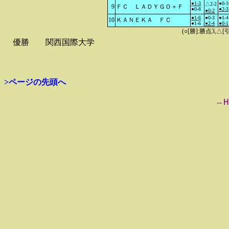
●1-3
●0-1
△2-2
9
ＦＣ ＬＡＤＹＧＯ＋Ｆ
●0-8
●2-3
●0-2
●1-6
●0-3
●1-4
10
ＫＡＮＥＫＡ ＦＣ
●1-6
●2-4
●0-1
(○[勝]:勝点3,
優勝
関西国際大学
>ページの先頭へ
--