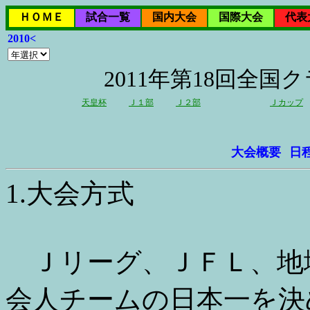
ＨＯＭＥ
試合一覧
国内大会
国際大会
代表
2010<
2011年第18回全
天皇杯
Ｊ１部
Ｊ２部
Ｊカップ
大会概要
日
1.大会方式
Ｊリーグ、ＪＦＬ、地
会人チームの日本一を決