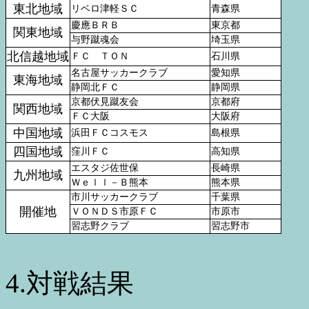
東北地域
リベロ津軽ＳＣ
青森県
慶應ＢＲＢ
東京都
関東地域
与野蹴魂会
埼玉県
北信越地域
ＦＣ ＴＯＮ
石川県
名古屋サッカークラブ
愛知県
東海地域
静岡北ＦＣ
静岡県
京都伏見蹴友会
京都府
関西地域
ＦＣ大阪
大阪府
中国地域
浜田ＦＣコスモス
島根県
四国地域
窪川ＦＣ
高知県
エスタジ佐世保
長崎県
九州地域
Ｗｅｌｌ－Ｂ熊本
熊本県
市川サッカークラブ
千葉県
開催地
ＶＯＮＤＳ市原ＦＣ
市原市
習志野クラブ
習志野市
4.対戦結果