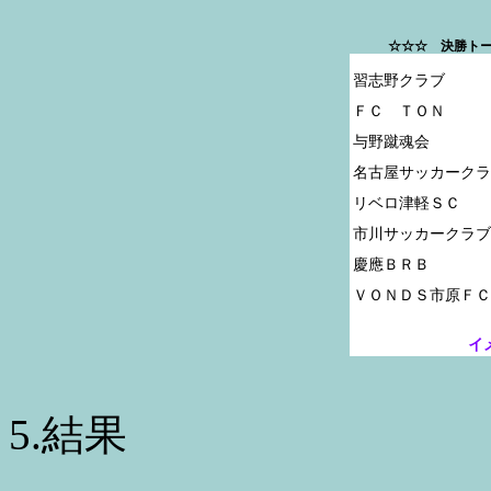
☆☆☆ 決勝トー
習志野クラブ

ＦＣ　ＴＯＮ

与野蹴魂会

名古屋サッカークラ
リベロ津軽ＳＣ

市川サッカークラブ

慶應ＢＲＢ

イ
5.結果