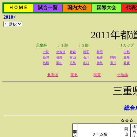
ＨＯＭＥ
試合一覧
国内大会
国際大会
代表
2010<
2011年
天皇杯
Ｊ１部
Ｊ２部
Ｊカップ
一覧
北海道
青森
岩手
秋田
山形
新潟
長野
富山
石川
福井
静岡
愛知
島根
岡山
広島
山口
徳島
香川
愛媛
北海道
東北
関東
北信越
三重
総合
☆☆☆ 
Ｓ
阿
順
Ｗ
チーム名
山