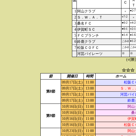
位
Ａ
Ｃ
Ｔ
●2-7
1
阿山クラブ
×
○7-2
2
Ｓ．Ｗ．Ａ．Ｔ
×
●0-2
○4-2
3
桑名ＦＣ
●0-1
○2-1
4
伊賀町ＳＣ
●1-4
●1-6
5
ＦＣブランチ
●1-2
6
鈴鹿クラブ
△0-0
7
松阪ＣＯＦＣ
△0-0
△0-
河芸パイレーツ
※
※
(○[勝
☆☆☆
節
開催日
時間
ホーム
09月17日(土)
11:00
松阪Ｃ
09月17日(土)
13:00
Ｓ．Ｗ．
第8節
09月17日(土)
11:00
河芸パイ
09月17日(土)
13:00
鈴鹿
10月16日(日)
11:00
阿山
10月16日(日)
13:00
桑
第9節
10月16日(日)
11:00
伊賀
10月16日(日)
13:00
松阪Ｃ
10月23日(日)
11:00
阿山