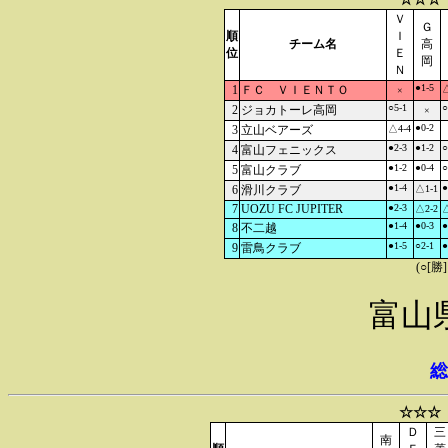
Ｖ
Ｇ
順
Ｉ
チーム名
高
位
Ｅ
岡
Ｎ
●1-5
1
ＦＣ ＶＩＥＮＴＯ
△
×
○5-1
○
2
ジョカトーレ高岡
×
●0-2
3
立山ベアーズ
△4-4
●2-3
●1-2
○
4
富山フェニックス
●1-2
●0-4
○
5
富山クラブ
●1-4
●
6
滑川クラブ
△1-1
7
UOZU FC JUPITER
●2-3
△2-2
△
●1-4
●0-3
●
8
不二越
●1-5
○2-1
●
9
雷鳥クラブ
(○[勝
富山
総
☆☆☆
Ｄ
三
南