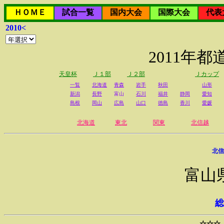
ＨＯＭＥ
試合一覧
国内大会
国際大会
代表
2010<
2011年
天皇杯
Ｊ１部
Ｊ２部
Ｊカップ
一覧
北海道
青森
岩手
秋田
山形
新潟
長野
富山
石川
福井
静岡
愛知
島根
岡山
広島
山口
徳島
香川
愛媛
北海道
東北
関東
北信越
北信
富山
総
☆☆☆