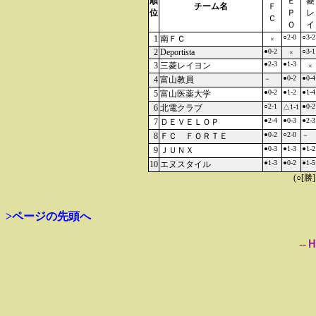
順
Ｅ
菱
チーム名
Ｆ
位
Ｐ
レ
Ｃ
Ｏ
イ
○2-0
○3-2
1
南ＦＣ
×
2
Deportista
●0-2
○3-1
×
●2-3
●1-3
3
三菱レイヨン
×
●0-2
●0-4
4
富山教員
－
●0-2
●1-2
●1-4
5
富山医薬大学
○2-1
●0-2
6
北電クラブ
△1-1
●2-4
●0-3
●2-3
7
ＤＥＶＥＬＯＰ
●0-2
○2-0
8
ＦＣ ＦＯＲＴＥ
－
●0-3
●1-3
●1-2
9
ＪＵＮＸ
●1-3
●0-2
●1-5
10
エヌスタイル
(○[勝
>ページの先頭へ
--