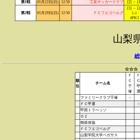
第1戦
01月22日(日)
12:50
工友サッカークラブ
[2] － [1
[3] － [2
第2戦
01月29日(日)
12:50
ＦＣフエゴベルグ
1-1
4PK3
山梨
総
☆☆☆
Ｆ
順
Ｃ
チーム名
位
千
塚
ファミリークラブ千塚
×
ＦＣ甲運
×
甲西トラベッソ
ＯＺ
御坂体協
ＦＣフエゴベルグ
山梨学院大学ペガサス