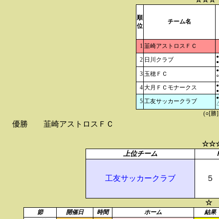
順
チーム名
位
1
韮崎アストロスＦＣ
●
2
日川クラブ
●
●
3
玉穂ＦＣ
○
●
4
大月ＦＣモナークス
●
●
5
工友サッカークラブ
△
(○[勝
優勝
韮崎アストロスＦＣ
☆☆
上位チーム
工友サッカークラブ
５
☆ 
節
開催日
時間
ホーム
結果