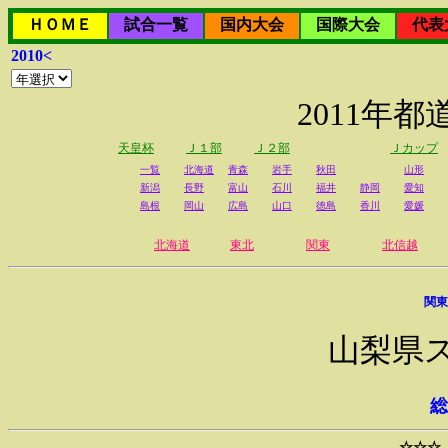
ＨＯＭＥ
試合一覧
国内大会
国際大会
代表
2010<
2011年
天皇杯
Ｊ１部
Ｊ２部
Ｊカップ
一覧
北海道
青森
岩手
秋田
山形
新潟
長野
富山
石川
福井
静岡
愛知
島根
岡山
広島
山口
徳島
香川
愛媛
北海道
東北
関東
北信越
関東
山梨県
総
☆☆☆