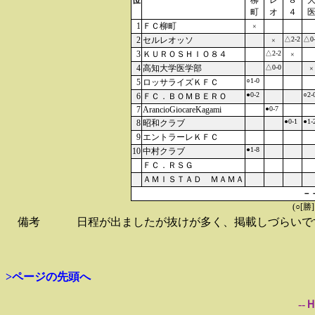
位
柳
レ
８
町
オ
４
1
ＦＣ柳町
×
2
セルレオッソ
△2-2
△0
×
3
ＫＵＲＯＳＨＩＯ８４
△2-2
×
4
高知大学医学部
△0-0
×
○1-0
5
ロッサライズＫＦＣ
●0-2
○2-
6
ＦＣ．ＢＯＭＢＥＲＯ
7
ArancioGiocareKagami
●0-7
●0-1
●1-
8
昭和クラブ
9
エントラーレＫＦＣ
●1-8
10
中村クラブ
ＦＣ．ＲＳＧ
ＡＭＩＳＴＡＤ ＭＡＭＡ
－
(○[勝
備考
日程が出ましたが抜けが多く、掲載しづらいで
>ページの先頭へ
--