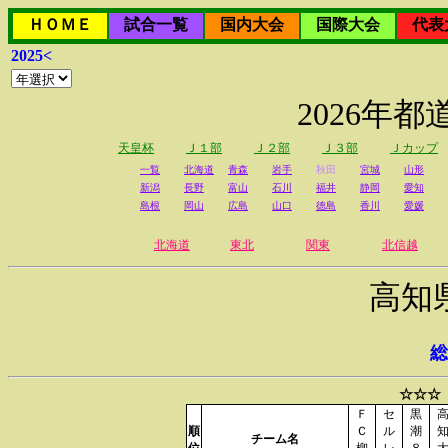
ＨＯＭＥ
試合一覧
国内大会
国際大会
代表
2025<
2026年
天皇杯
Ｊ１部
Ｊ２部
Ｊ３部
Ｊカップ
一覧
北海道
青森
岩手
秋田
宮城
山形
新潟
長野
富山
石川
福井
静岡
愛知
島根
岡山
広島
山口
徳島
香川
愛媛
北海道
東北
関東
北信越
高知
総
☆☆☆
Ｆ
セ
黒
順
Ｃ
ル
潮
チーム名