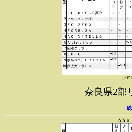
位
Ｃ
桜
Ｒ
Ｋ
井
Ｏ
1
ＦＣ ＫＩＣＫＳ高取
－
×
2
フルジェンテ桜井
－
－
×
3
ＦＣ ＺＥＲＯ
－
×
○2-1
4
ＦＯＲＥ：ＺＡ
－
－
4
ＡＣ ＶＩＴＥＬＬＯ
－
－
●2-6
6
Ａｔlｅｔｉｃｏ
－
－
7
広陵クラブ
－
－
●1-3
8
ＪＰＦＣ
－
●0-3
9
ポルベニルＯＲＩＧＩＮ
●0-11
10
猿沢ガメラＦＣ
－
－
(○[勝
奈良県2部
総
☆☆☆
新
ク
順
庄
｜