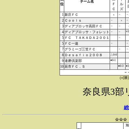
チーム名
位
Ｆ
ル
Ｃ
ズ
1
新庄ＦＣ
－
－
×
2
Ｃｏｏｌｓ
－
－
×
3
ディアブロッサ高田ＦＣ
－
－
○1
4
ディアブロッサ・フォレット
－
－
5
ＦＣ ＴＡＫＡＤＡ２００１
－
5
ＦＣ一途
－
－
7
グラミーゴ三笠ＦＣ
－
－
8
Ｄｅｓａｆｉｏ２００８
△0-0
●0-1
9
達磨倶楽部
●0-3
●1
10
辰市ＦＣ．Ｓ
－
(○[勝
奈良県3部
総
☆☆☆
旭