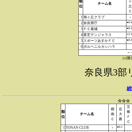
順
ヶ
チーム名
位
丘
Ｃ
1
旭ヶ丘クラブ
×
●0-
2
奈良県庁
●0-
3
ＦＣ葛城
○2-
4
香芝デンジャラス
●0-
5
スポーツあすかＦＣ
6
ポルベニルカシハラ
－
(○[勝
奈良県3部
総
☆☆☆
五
都
近
順
條
チーム名
南
大
位
Ｆ
Ｃ
農
Ｃ
●0-1
1
TONAN CLUB
×