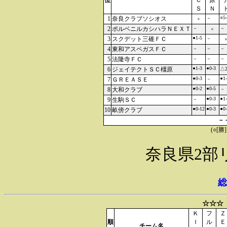
位
Ｃ
原
Ｓ
Ｎ
○5
1
奈良クラブソシオス
－
×
2
ポルベニルカシハラＮＥＸＴ
－
－
×
●1-5
3
スクデット三碓ＦＣ
－
4
東和アスペガスＦＣ
－
－
－
5
法隆寺ＦＣ
－
－
－
●1-3
●0-3
6
ジェイテクトＳＣ橿原
△2
●0-3
●1
7
ＧＲＥＡＳＥ
－
●0-2
●0-5
8
大和クラブ
－
●0-3
●1
9
生駒ＳＣ
－
●0-12
●0-3
●0
10
畝傍クラブ
－
(○[勝
奈良県2部
総
☆☆☆
Ｋ
フ
Ｚ
順
Ｉ
ル
Ｅ
チーム名