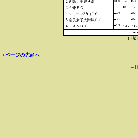
○1-0
○6-0
2
近畿大学農学部
×
●0-6
3
五條ＦＣ
×
●2-3
●0-3
4
シャープ郡山ＦＣ
●0-1
●0-2
5
奈良女子大附属ＦＣ
●0-3
6
ＢＡＮＤＩＴ
△2-2
△1-1
－
(○[勝
>ページの先頭へ
--