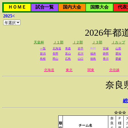
ＨＯＭＥ
試合一覧
国内大会
国際大会
代表
2025<
2026年
天皇杯
Ｊ１部
Ｊ２部
Ｊ３部
Ｊカップ
一覧
北海道
青森
岩手
秋田
宮城
山形
新潟
長野
富山
石川
福井
静岡
愛知
島根
岡山
広島
山口
徳島
香川
愛媛
北海道
東北
関東
北信越
奈良
総
☆☆☆
奈
Ｐ
順
良
橿
チーム名