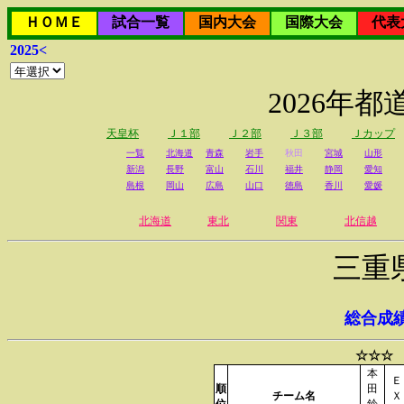
ＨＯＭＥ
試合一覧
国内大会
国際大会
代表
2025<
2026年
天皇杯
Ｊ１部
Ｊ２部
Ｊ３部
Ｊカップ
一覧
北海道
青森
岩手
秋田
宮城
山形
新潟
長野
富山
石川
福井
静岡
愛知
島根
岡山
広島
山口
徳島
香川
愛媛
北海道
東北
関東
北信越
三重
総合成
☆☆☆ 
本
Ｅ
順
田
チーム名
Ｘ