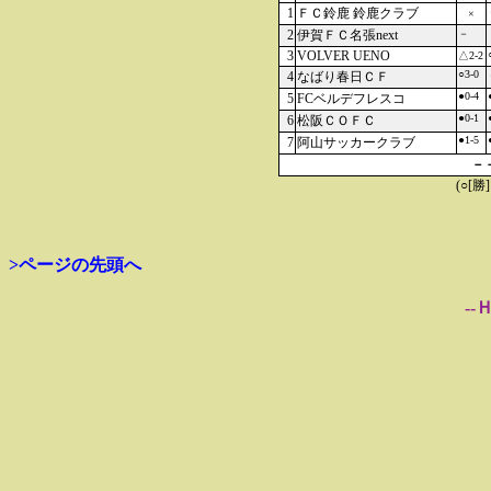
1
ＦＣ鈴鹿 鈴鹿クラブ
×
2
伊賀ＦＣ名張next
－
3
VOLVER UENO
△2-2
○3-0
4
なばり春日ＣＦ
●0-4
5
FCベルデフレスコ
●0-1
6
松阪ＣＯＦＣ
●1-5
7
阿山サッカークラブ
－
(○[勝
>ページの先頭へ
--