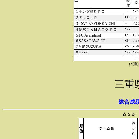
位
鈴
Ｄ
鹿
●2-4
1
ホンダ鈴鹿ＦＣ
×
○4-2
2
Ｅ．Ｘ．Ｄ
×
3
TSV1973YOKKAICHI
－
△2-
●1-2
4
伊勢ＹＡＭＡＴＯ ＦＣ
－
5
FC.Avenidasol
●2-6
●2-3
6
SASAGAWA FC
●3-4
△0-
7
VIP SUZUKA
●2-5
●0-6
8
liberte
●1-5
●0-1
－
(○[勝
三重
総合成
☆☆☆ 
鈴
順
チーム名
鹿
位
Ｃ