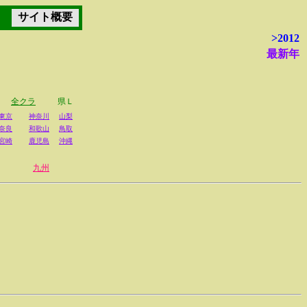
サイト概要
>2012
最新年
全クラ
県Ｌ
東京
神奈川
山梨
奈良
和歌山
鳥取
宮崎
鹿児島
沖縄
九州